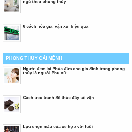
ngủ theo phong thủy
6 cách hóa giải vận xui hiệu quả
PHONG THỦY CẢI MỆNH
Người đem lại Phúc đức cho gia đình trong phong
thủy là người Phụ nữ
Cách treo tranh để thúc đẩy tài vận
Lựa chọn màu của xe hợp với tuổi