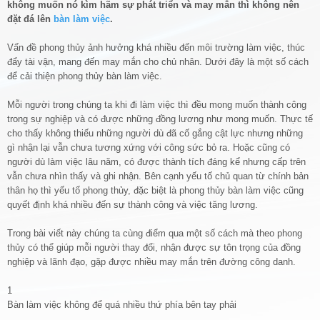
không muốn nó kìm hãm sự phát triển và may mắn thì không nên
đặt đá lên
bàn làm việc
.
Vấn đề phong thủy ảnh hưởng khá nhiều đến môi trường làm việc, thúc
đẩy tài vận, mang đến may mắn cho chủ nhân. Dưới đây là một số cách
để cải thiện phong thủy bàn làm việc.
Mỗi người trong chúng ta khi đi làm việc thì đều mong muốn thành công
trong sự nghiệp và có được những đồng lương như mong muốn. Thực tế
cho thấy không thiếu những người dù đã cố gắng cật lực nhưng những
gì nhận lại vẫn chưa tương xứng với công sức bỏ ra. Hoặc cũng có
người dù làm việc lâu năm, có được thành tích đáng kể nhưng cấp trên
vẫn chưa nhìn thấy và ghi nhận. Bên cạnh yếu tố chủ quan từ chính bản
thân họ thì yếu tố phong thủy, đặc biệt là phong thủy bàn làm việc cũng
quyết định khá nhiều đến sự thành công và việc tăng lương.
Trong bài viết này chúng ta cùng điểm qua một số cách mà theo phong
thủy có thể giúp mỗi người thay đổi, nhận được sự tôn trọng của đồng
nghiệp và lãnh đạo, gặp được nhiều may mắn trên đường công danh.
1
Bàn làm việc không để quá nhiều thứ phía bên tay phải