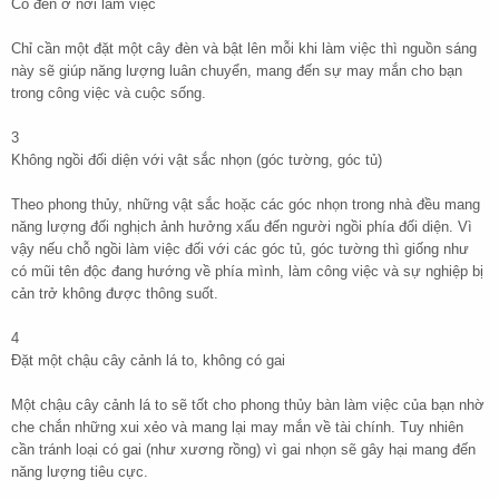
Có đèn ở nơi làm việc
Chỉ cần một đặt một cây đèn và bật lên mỗi khi làm việc thì nguồn sáng
này sẽ giúp năng lượng luân chuyển, mang đến sự may mắn cho bạn
trong công việc và cuộc sống.
3
Không ngồi đối diện với vật sắc nhọn (góc tường, góc tủ)
Theo phong thủy, những vật sắc hoặc các góc nhọn trong nhà đều mang
năng lượng đối nghịch ảnh hưởng xấu đến người ngồi phía đối diện. Vì
vậy nếu chỗ ngồi làm việc đối với các góc tủ, góc tường thì giống như
có mũi tên độc đang hướng về phía mình, làm công việc và sự nghiệp bị
cản trở không được thông suốt.
4
Đặt một chậu cây cảnh lá to, không có gai
Một chậu cây cảnh lá to sẽ tốt cho phong thủy bàn làm việc của bạn nhờ
che chắn những xui xẻo và mang lại may mắn về tài chính. Tuy nhiên
cần tránh loại có gai (như xương rồng) vì gai nhọn sẽ gây hại mang đến
năng lượng tiêu cực.