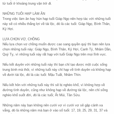
từ tuổi ở khoảng trung vận trở đi.
NHỮNG TUỔI HẠP LÀM ĂN
Trong việc làm ăn hay hùn hạp tuổi Giáp Ngọ nên hợp tác với những tuổi
này sẽ có nhiều thắng lợi về tài lộc, đó là các tuổi: Giáp Ngọ, Bính Thân,
Kỷ Hợi.
LỰA CHỌN VỢ, CHỒNG
Nếu lựa chọn vợ chồng muốn được cao sang quyền quý thì bạn nên lựa
chọn những tuổi này: Giáp Ngọ, Bính Thân, Kỷ Hợi, Canh Tý, Nhâm Dần,
Quý Tỵ, vì những tuổi này rất hạp với tuổi Giáp Ngọ trên mọi lĩnh vực.
Nếu kết duyên với những tuổi này thì bạn chỉ tạo được một cuộc sống
trung bình mà thôi, vì những tuổi này chỉ hạp về tình duyên và không hạp
về đười tài lộc, đó là các tuổi: Mậu Tuất, Nhâm Thìn.
Nếu kết hôn với những tuổi này thì sẽ bị nghèo khổ, vì không hợp về
đường tình duyên, cũng như không hạp về đường tài lộc, nên chỉ sống
nghèo khổ suốt đời, đó là các tuổi; Ất Mùi, Tân Sửu.
Những năm này bạn không nên cưới vợ vì cưới vợ sẽ gặp cảnh xa
vắng, đó là những năm mà bạn ở vào số tuổi: 17, 19, 25, 29, 31, 37 và