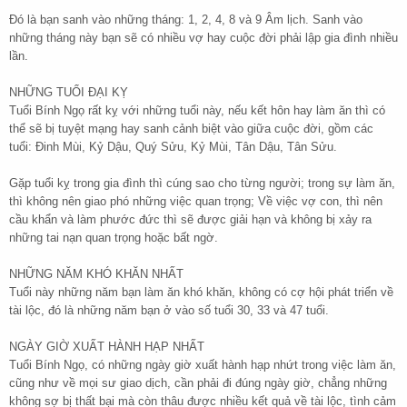
Đó là bạn sanh vào những tháng: 1, 2, 4, 8 và 9 Âm lịch. Sanh vào
những tháng này bạn sẽ có nhiều vợ hay cuộc đời phải lập gia đình nhiều
lần.
NHỮNG TUỔI ĐẠI KỴ
Tuổi Bính Ngọ rất kỵ với những tuổi này, nếu kết hôn hay làm ăn thì có
thể sẽ bị tuyệt mạng hay sanh cảnh biệt vào giữa cuộc đời, gồm các
tuổi: Đinh Mùi, Kỷ Dậu, Quý Sửu, Kỷ Mùi, Tân Dậu, Tân Sửu.
Gặp tuổi kỵ trong gia đình thì cúng sao cho từng người; trong sự làm ăn,
thì không nên giao phó những việc quan trọng; Về việc vợ con, thì nên
cầu khẩn và làm phước đức thì sẽ được giải hạn và không bị xảy ra
những tai nạn quan trọng hoặc bất ngờ.
NHỮNG NĂM KHÓ KHĂN NHẤT
Tuổi này những năm bạn làm ăn khó khăn, không có cợ hội phát triển về
tài lộc, đó là những năm bạn ở vào số tuổi 30, 33 và 47 tuổi.
NGÀY GIỜ XUẤT HÀNH HẠP NHẤT
Tuổi Bính Ngọ, có những ngày giờ xuất hành hạp nhứt trong việc làm ăn,
cũng như về mọi sư giao dịch, cần phải đi đúng ngày giờ, chẳng những
không sợ bị thất bại mà còn thâu được nhiều kết quả về tài lộc, tình cảm