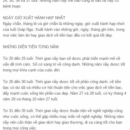
24, 30, 34 và 37 tuổi. Những năm nầy thế nào cũng bị hao tài hay có
bệnh hoạn.
NGÀY GIỜ XUẤT HÀNH HẠP NHẤT
Ngày chẵn, tháng lẻ và giờ chẵn là những ngày, giờ xuất hành hạp nhứt
của tuổi Giáp Ngọ. Xuất hành vào những giờ, ngày, tháng ghi trên, trong
mọi việc làm ăn hay giao dịch về tiền bạc đều có kết quả tốt đẹp.
NHỮNG DIỄN TIẾN TỪNG NĂM
Từ 20 đến 25 tuổi: Thời gian nầy bạn sẽ được phát triển mạnh mẽ về
vấn đề tình cảm. Số có sáng tỏ về công danh. Những năm nầy được tốt
trong mọi khía cạnh của cuộc đời.
Từ 26 đến 30 tuổi: Thời gian nầy được tốt về phần công danh, về tiền
bạc có dư dã và nhiều cơ hội thuận tiện cho việc giao dịch về tiền bạc,
đẩy mạnh cuộc sống lên phần cao đẹp. Năm 27 và 28 tuổi, có kỵ tháng 4
năm 28 và tháng 10 năm 27 tuổi.
Từ 31 đến 35 tuổi: Thời gian nầy được thuận tiện về nghề nghiệp cũng
như cuộc sống, có thể gặp nhiều may mắn về nghề nghiệp. Những năm
nầy nên cẩn thận về giao dịch hay giao thương, đi xa càng tốt cho bạn
trong mọi công việc.