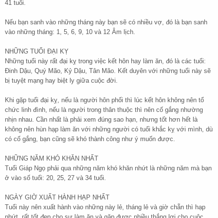
41 tuổi.
Nếu bạn sanh vào những tháng này bạn sẽ có nhiều vợ, đó là bạn sanh
vào những tháng: 1, 5, 6, 9, 10 và 12 Âm lịch.
NHỮNG TUỔI ĐẠI KỴ
Những tuổi này rất đại kỵ trong việc kết hôn hay làm ăn, đó là các tuổi:
Đinh Dậu, Quý Mão, Kỷ Dậu, Tân Mão. Kết duyên với những tuổi này sẽ
bị tuyệt mạng hay biệt ly giữa cuộc đời.
Khi gặp tuổi đại kỵ, nếu là người hôn phối thì lúc kết hôn không nên tổ
chức linh đình, nếu là người trong thân thuộc thì nên cố gắng nhường
nhịn nhau. Cần nhất là phải xem đúng sao hạn, nhưng tốt hơn hết là
không nên hùn hạp làm ăn với những người có tuổi khắc kỵ với mình, dù
có cố gắng, bạn cũng sẽ khó thành công như ý muốn được.
NHỮNG NĂM KHÓ KHĂN NHẤT
Tuổi Giáp Ngọ phải qua những năm khó khăn nhứt là những năm mà bạn
ở vào số tuổi: 20, 25, 27 và 34 tuổi.
NGÀY GIỜ XUẤT HÀNH HẠP NHẤT
Tuổi này nên xuất hành vào những này lẻ, tháng lẻ và giờ chẵn thì hạp
nhứt, rất tốt đẹp cho sự làm ăn và gặp được nhiều thắng lợi cho cuộc