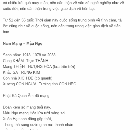
có nhiều kết quả may mắn, nên cẩn thận về vấn đề nghề nghiệp như về
cuộc đời, nên cẩn thận trong việc giao dịch về tiền bạc.
Từ 51 đến 55 tuổi: Thời gian này cuộc sống trung bình về tình cảm, tài
lộc cũng như về cuộc sống, nên cẩn trọng trong việc giao dịch về tiền
bạc.
Nam Mạng – Mậu Ngọ
Sanh năm: 1918, 1978 và 2038
Cung KHẢM. Trực THÀNH
Mạng THIỆN THƯỢNG HÒA (lửa trên trời)
Khắc SA TRUNG KIM
Con nhà XÍCH ĐẾ (cô quạnh)
Xương CON NGỰA. Tướng tinh CON HEO
Phật Bà Quan Âm độ mạng
Đoán xem số mạng tuổi này,
Mậu Ngọ mạng Hỏa lửa trời sáng soi.
Xuân Hạ sanh đặng gặp thời,
Thong thả sung sướng an nơi thanh nhàn.