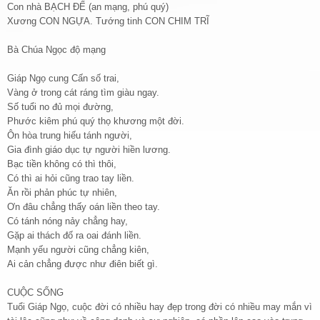
Con nhà BẠCH ĐẾ (an mạng, phú quý)
Xương CON NGỰA. Tướng tinh CON CHIM TRĨ
Bà Chúa Ngọc độ mạng
Giáp Ngọ cung Cấn số trai,
Vàng ở trong cát ráng tìm giàu ngay.
Số tuổi no đủ mọi đường,
Phước kiêm phú quý thọ khương một đời.
Ôn hòa trung hiếu tánh người,
Gia đình giáo dục tự người hiền lương.
Bạc tiền không có thì thôi,
Có thì ai hỏi cũng trao tay liền.
Ăn rồi phản phúc tự nhiên,
Ơn đâu chẳng thấy oán liền theo tay.
Có tánh nóng nảy chẳng hay,
Gặp ai thách đố ra oai đánh liền.
Mạnh yếu người cũng chẳng kiên,
Ai cản chẳng được như điên biết gì.
CUỘC SỐNG
Tuổi Giáp Ngọ, cuộc đời có nhiều hay đẹp trong đời có nhiều may mắn vì