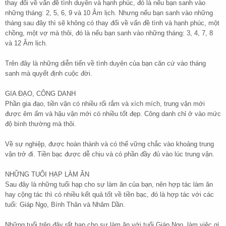
thay đổi về vấn đề tình duyên và hạnh phúc, đó là nếu bạn sanh vào
những tháng: 2, 5, 6, 9 và 10 Âm lịch. Nhưng nếu bạn sanh vào những
tháng sau đây thì sẽ không có thay đổi về vấn đề tình và hạnh phúc, một
chồng, một vợ mà thôi, đó là nếu bạn sanh vào những tháng: 3, 4, 7, 8
và 12 Âm lịch.
Trên đây là những diễn tiến về tình duyên của bạn căn cứ vào tháng
sanh mà quyết định cuộc đời.
GIA ĐẠO, CÔNG DANH
Phần gia đạo, tiền vận có nhiều rối rắm và xích mích, trung vận mới
được êm ấm và hậu vận mới có nhiều tốt đẹp. Công danh chỉ ở vào mức
độ bình thường mà thôi.
Về sự nghiệp, được hoàn thành và có thể vững chắc vào khoảng trung
vận trở đi. Tiền bạc được dễ chịu và có phần đầy đủ vào lúc trung vận.
NHỮNG TUỔI HẠP LÀM ĂN
Sau đây là những tuổi hạp cho sự làm ăn của bạn, nên hợp tác làm ăn
hay cộng tác thì có nhiều kết quả tốt về tiền bạc, đó là hợp tác với các
tuổi: Giáp Ngọ, Bính Thân và Nhâm Dần.
Những tuổi trên đây rất hạp cho sự làm ăn với tuổi Giáp Ngọ, làm việc gì