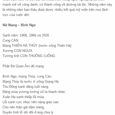
mạnh mẽ về công danh, có thành công về đường tài lộc. Những năm này
là những năm bạn thâu đoạt được nhiều kết quả mỹ mãn trên mọi lãnh
vực của cuộc đời.
Nữ Mạng – Bính Ngọ
Sanh năm: 1906, 1966 và 2026
Cung CÀN
Mạng THIÊN HÀ THỦY (nước sông Thiên Hà)
Xương CON NGỰA
Tướng tinh CON THUỒNG LUỒNG
Phật Bà Quan Âm độ mạng
Bính Ngọ, mạng Thủy, cung Càn,
Mạng Thủy là nước ở sông Giang Hà.
Thu Đông sanh đặng tuổi nàng,
Đặng mùa vương tướng số ta thanh nhàn.
Xuân Hạ sanh thiếp lỗi mùa,
Lỗi sanh cực nhọc nên nàng gian nan.
Cho nên thân gái dặm tràng,
Duyên tình lỡ dở đôi đ àng chia ly .