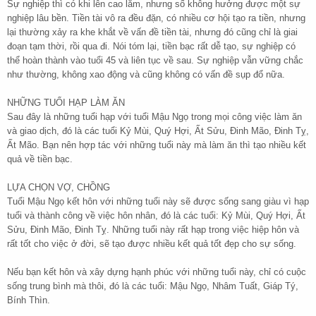
Sự nghiệp thì có khi lên cao lắm, nhưng số không hưởng được một sự
nghiệp lâu bền. Tiền tài vô ra đều đặn, có nhiều cơ hội tạo ra tiền, nhưng
lại thường xảy ra khe khắt về vấn đề tiền tài, nhưng đó cũng chỉ là giai
đoạn tạm thời, rồi qua đi. Nói tóm lại, tiền bạc rất dễ tạo, sự nghiệp có
thể hoàn thành vào tuổi 45 và liên tục về sau. Sự nghiệp vẫn vững chắc
như thường, không xao động và cũng không có vấn đề sụp đổ nữa.
NHỮNG TUỔI HẠP LÀM ĂN
Sau đây là những tuổi hạp với tuổi Mậu Ngọ trong mọi công việc làm ăn
và giao dịch, đó là các tuổi Kỷ Mùi, Quý Hợi, Ất Sửu, Đinh Mão, Đinh Tỵ,
Ất Mão. Bạn nên hợp tác với những tuổi này mà làm ăn thì tạo nhiều kết
quả về tiền bạc.
LỰA CHỌN VỢ, CHỒNG
Tuổi Mậu Ngọ kết hôn với những tuổi này sẽ được sống sang giàu vì hạp
tuổi và thành công về việc hôn nhân, đó là các tuổi: Kỷ Mùi, Quý Hợi, Ất
Sửu, Đinh Mão, Đinh Tỵ. Những tuổi này rất hạp trong việc hiệp hôn và
rất tốt cho việc ở đời, sẽ tạo được nhiều kết quả tốt đẹp cho sự sống.
Nếu bạn kết hôn và xây dựng hạnh phúc với những tuổi này, chỉ có cuộc
sống trung bình mà thôi, đó là các tuổi: Mậu Ngọ, Nhâm Tuất, Giáp Tý,
Bính Thìn.