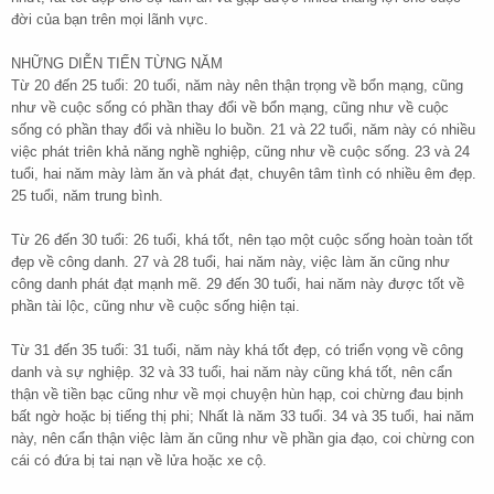
đời của bạn trên mọi lãnh vực.
NHỮNG DIỄN TIẾN TỪNG NĂM
Từ 20 đến 25 tuổi: 20 tuổi, năm này nên thận trọng về bổn mạng, cũng
như về cuộc sống có phần thay đổi về bổn mạng, cũng như về cuộc
sống có phần thay đổi và nhiều lo buồn. 21 và 22 tuổi, năm này có nhiều
việc phát triên khả năng nghề nghiệp, cũng như về cuộc sống. 23 và 24
tuổi, hai năm mày làm ăn và phát đạt, chuyên tâm tình có nhiều êm đẹp.
25 tuổi, năm trung bình.
Từ 26 đến 30 tuổi: 26 tuổi, khá tốt, nên tạo một cuộc sống hoàn toàn tốt
đẹp về công danh. 27 và 28 tuổi, hai năm này, việc làm ăn cũng như
công danh phát đạt mạnh mẽ. 29 đến 30 tuổi, hai năm này được tốt về
phần tài lộc, cũng như về cuộc sống hiện tại.
Từ 31 đến 35 tuổi: 31 tuổi, năm này khá tốt đẹp, có triển vọng về công
danh và sự nghiệp. 32 và 33 tuổi, hai năm này cũng khá tốt, nên cẩn
thận về tiền bạc cũng như về mọi chuyện hùn hạp, coi chừng đau bịnh
bất ngờ hoặc bị tiếng thị phi; Nhất là năm 33 tuổi. 34 và 35 tuổi, hai năm
này, nên cẩn thận việc làm ăn cũng như về phần gia đạo, coi chừng con
cái có đứa bị tai nạn về lửa hoặc xe cộ.