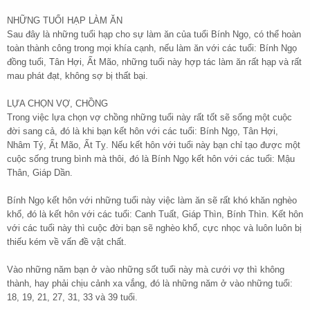
NHỮNG TUỔI HẠP LÀM ĂN
Sau đây là những tuổi hạp cho sự làm ăn của tuổi Bính Ngọ, có thể hoàn
toàn thành công trong mọi khía cạnh, nếu làm ăn với các tuổi: Bính Ngọ
đồng tuổi, Tân Hợi, Ất Mão, những tuổi này hợp tác làm ăn rất hạp và rất
mau phát đạt, không sợ bị thất bại.
LỰA CHỌN VỢ, CHỒNG
Trong việc lựa chọn vợ chồng những tuổi này rất tốt sẽ sống một cuộc
đời sang cả, đó là khi bạn kết hôn với các tuổi: Bính Ngọ, Tân Hợi,
Nhâm Tý, Ất Mão, Ất Tỵ. Nếu kết hôn với tuổi này bạn chỉ tạo được một
cuộc sống trung bình mà thôi, đó là Bính Ngọ kết hôn với các tuổi: Mậu
Thân, Giáp Dần.
Bính Ngọ kết hôn với những tuổi này việc làm ăn sẽ rất khó khăn nghèo
khổ, đó là kết hôn với các tuổi: Canh Tuất, Giáp Thìn, Bính Thìn. Kết hôn
với các tuổi này thì cuộc đời bạn sẽ nghèo khổ, cực nhọc và luôn luôn bị
thiếu kém về vấn đề vật chất.
Vào những năm bạn ở vào những sốt tuổi này mà cưới vợ thì không
thành, hay phải chịu cảnh xa vắng, đó là những năm ở vào những tuổi:
18, 19, 21, 27, 31, 33 và 39 tuổi.