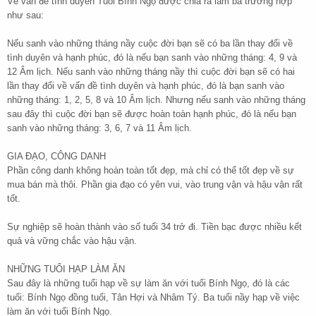
Về vấn đề tình duyên Tuổi Bính Ngọ được chia ra làm ba trường hợp
như sau:
Nếu sanh vào những tháng nầy cuộc đời bạn sẽ có ba lần thay đổi về
tình duyên và hạnh phúc, đó là nếu bạn sanh vào những tháng: 4, 9 và
12 Âm lịch. Nếu sanh vào những tháng nầy thì cuộc đời bạn sẽ có hai
lần thay đổi về vấn đề tình duyên và hạnh phúc, đó là bạn sanh vào
những tháng: 1, 2, 5, 8 và 10 Âm lịch. Nhưng nếu sanh vào những tháng
sau đây thì cuộc đời bạn sẽ được hoàn toàn hạnh phúc, đó là nếu bạn
sanh vào những tháng: 3, 6, 7 và 11 Âm lịch.
GIA ĐẠO, CÔNG DANH
Phần công danh không hoàn toàn tốt đẹp, mà chỉ có thể tốt đẹp về sự
mua bán mà thôi. Phần gia đạo có yên vui, vào trung vận và hậu vận rất
tốt.
Sự nghiệp sẽ hoàn thành vào số tuổi 34 trở đi. Tiền bạc được nhiều kết
quả và vững chắc vào hậu vận.
NHỮNG TUỔI HẠP LÀM ĂN
Sau đây là những tuổi hạp về sự làm ăn với tuổi Bính Ngọ, đó là các
tuổi: Bính Ngọ đồng tuổi, Tân Hợi và Nhâm Tý. Ba tuổi nầy hạp về việc
làm ăn với tuổi Bính Ngọ.