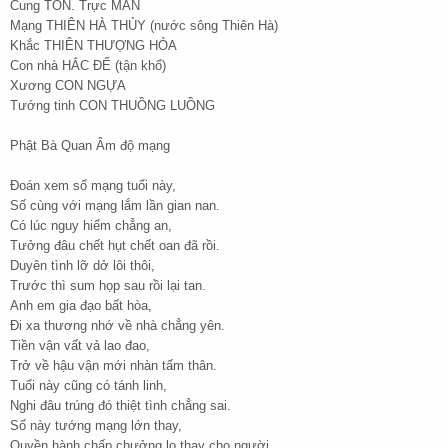
Cung TỐN. Trực MÃN
Mạng THIÊN HÀ THỦY (nước sông Thiên Hà)
Khắc THIÊN THƯỢNG HỎA
Con nhà HẮC ĐẾ (tận khổ)
Xương CON NGỰA
Tướng tinh CON THUỒNG LUỒNG
Phật Bà Quan Âm độ mạng
Đoán xem số mạng tuổi này,
Số cùng với mạng lắm lần gian nan.
Có lúc nguy hiểm chẳng an,
Tưởng đâu chết hụt chết oan đã rồi.
Duyên tình lỡ dở lôi thôi,
Trước thì sum họp sau rồi lại tan.
Anh em gia đạo bất hòa,
Đi xa thương nhớ về nhà chẳng yên.
Tiền vận vất vả lao đao,
Trở về hậu vận mới nhàn tấm thân.
Tuổi này cũng có tánh linh,
Nghi đâu trúng đó thiệt tình chẳng sai.
Số này tướng mạng lớn thay,
Quyền hành chấp chưởng lo thay cho người.