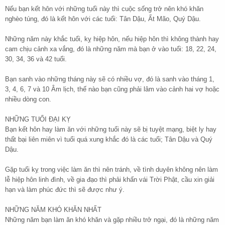
Nếu bạn kết hôn với những tuổi này thì cuộc sống trở nên khó khăn
nghèo túng, đó là kết hôn với các tuổi: Tân Dậu, Ất Mão, Quý Dậu.
Những năm này khắc tuổi, kỵ hiệp hôn, nếu hiệp hôn thì không thành hay
cam chịu cảnh xa vắng, đó là những năm mà bạn ở vào tuổi: 18, 22, 24,
30, 34, 36 và 42 tuổi.
Bạn sanh vào những tháng này sẽ có nhiều vợ, đó là sanh vào tháng 1,
3, 4, 6, 7 và 10 Âm lịch, thế nào bạn cũng phải lâm vào cảnh hai vợ hoặc
nhiều dòng con.
NHỮNG TUỔI ĐẠI KỴ
Bạn kết hôn hay làm ăn với những tuổi này sẽ bị tuyệt mạng, biệt ly hay
thất bại liên miên vì tuổi quá xung khắc đó là các tuổi; Tân Dậu và Quý
Dậu.
Gặp tuổi kỵ trong việc làm ăn thì nên tránh, về tình duyên không nên làm
lễ hiệp hôn linh đình, về gia đạo thì phải khấn vái Trời Phật, cầu xin giải
hạn và làm phúc đức thì sẽ được như ý.
NHỮNG NĂM KHÓ KHĂN NHẤT
Những năm bạn làm ăn khó khăn và gặp nhiều trở ngại, đó là những năm