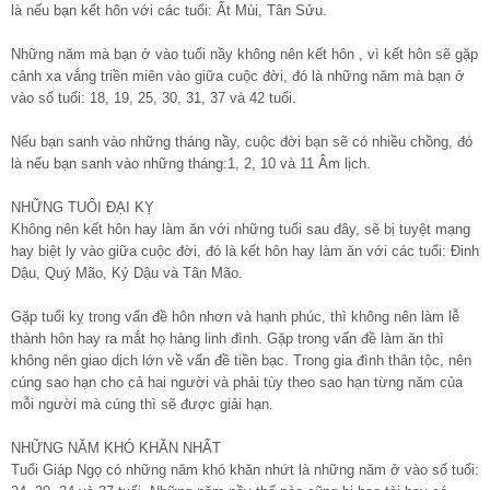
là nếu bạn kết hôn với các tuổi: Ất Mùi, Tân Sửu.
Những năm mà bạn ở vào tuổi nầy không nên kết hôn , vì kết hôn sẽ gặp
cảnh xa vắng triền miên vào giữa cuộc đời, đó là những năm mà bạn ở
vào số tuổi: 18, 19, 25, 30, 31, 37 và 42 tuổi.
Nếu bạn sanh vào những tháng nầy, cuộc đời bạn sẽ có nhiều chồng, đó
là nếu bạn sanh vào những tháng:1, 2, 10 và 11 Âm lịch.
NHỮNG TUỔI ĐẠI KỴ
Không nên kết hôn hay làm ăn với những tuổi sau đây, sẽ bị tuyệt mạng
hay biệt ly vào giữa cuộc đời, đó là kết hôn hay làm ăn với các tuổi: Đinh
Dậu, Quý Mão, Kỷ Dậu và Tân Mão.
Gặp tuổi kỵ trong vấn đề hôn nhơn và hạnh phúc, thì không nên làm lễ
thành hôn hay ra mắt họ hàng linh đình. Gặp trong vấn đề làm ăn thì
không nên giao dịch lớn về vấn đề tiền bạc. Trong gia đình thân tộc, nên
cúng sao hạn cho cả hai người và phải tùy theo sao hạn từng năm của
mỗi người mà cúng thì sẽ được giải hạn.
NHỮNG NĂM KHÓ KHĂN NHẤT
Tuổi Giáp Ngọ có những năm khó khăn nhứt là những năm ở vào số tuổi: