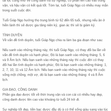
tài lộc cũng như về công danh và sự nghiệp, có phần lên cao vào trung
vận, và hậu vận có kết quả tốt. Tóm lại, tuổi Giáp Ngọ có nhiều may mắn
trong suốt cuộc đời.
Tuổi Giáp Ngọ hưởng thọ trung bình từ 62 đến 65 tuổi, nhưng nếu ăn ở
hiền lành thì sẽ được gia tăng niên kỷ, gian ác thì sẽ bị giảm kỷ.
TÌNH DUYÊN
Về vấn đề tình duyên, tuổi Giáp Ngọ chia ra làm ba gia đoạn như sau:
Nếu sanh vào những tháng này, thì tuổi Giáp Ngọ, có thay đổi ba lần về
vấn đề tình duyên và hạnh phúc; Đó là bạn sanh vào những tháng: 5, 6
và 9 Âm lịch. Nếu bạn sanh vào những tháng này thì cuộc đời có thay
đổi hai lần tình duyên và hạnh phúc; Đó là bạn sanh vào những tháng: 1,
2, 7, 10, 11 và 12 Âm lịch. Nếu bạn sanh vào những tháng này thì cuộc
sống một chồng, một vợ, đó là bạn sanh vào những tháng: 4 và 8 Âm
lịch.
GIA ĐẠO, CÔNG DANH
Phần gia đạo được tốt về thời trung vận và con cái có nhiều hay đẹp,
công danh được lên cao vào khoảng từ tuổi 24 trở đi.
Sự nghiệp tốt đẹp, tiền bạc được đầy đủ à có thể sống giàu sang vào lúc