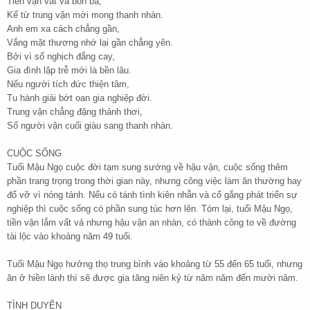
Tiền vận vất vả bôn ba,
Kể từ trung vận mới mong thanh nhàn.
Anh em xa cách chẳng gần,
Vắng mặt thương nhớ lại gần chẳng yên.
Bởi vì số nghịch đắng cay,
Gia đình lập trễ mới là bền lâu.
Nếu người tích đức thiện tâm,
Tu hành giải bớt oan gia nghiệp đời.
Trung vận chẳng đặng thảnh thơi,
Số người vận cuối giàu sang thanh nhàn.
CUỘC SỐNG
Tuổi Mậu Ngọ cuộc đời tạm sung sướng về hậu vận, cuộc sống thêm
phần trang trọng trong thời gian này, nhưng công việc làm ăn thường hay
đổ vỡ vì nóng tánh. Nếu có tánh tình kiên nhẫn và cố gắng phát triển sự
nghiệp thì cuộc sống có phần sung túc hơn lên. Tóm lại, tuổi Mậu Ngọ,
tiền vận lắm vất vả nhưng hậu vận an nhàn, có thành công to về đường
tài lộc vào khoảng năm 49 tuổi.
Tuổi Mậu Ngọ hưởng thọ trung bình vào khoảng từ 55 đến 65 tuổi, nhưng
ăn ở hiền lành thì sẽ được gia tăng niên kỷ từ năm năm đến mười năm.
TÌNH DUYÊN