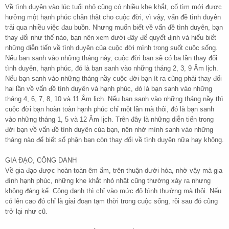
Về tình duyên vào lúc tuổi nhỏ cũng có nhiều khe khắt, cố tìm mới được
hưởng một hạnh phúc chân thật cho cuộc đời, vì vậy, vấn đề tình duyên
trải qua nhiều việc đau buồn. Nhưng muốn biết về vấn đề tình duyên, bạn
thay đổi như thế nào, bạn nên xem dưới đây để quyết định và hiểu biết
những diễn tiến về tình duyên của cuộc đời mình trong suốt cuộc sống.
Nếu bạn sanh vào những tháng này, cuộc đời bạn sẽ có ba lần thay đổi
tình duyên, hạnh phúc, đó là bạn sanh vào những tháng 2, 3, 9 Âm lịch.
Nếu bạn sanh vào những tháng nầy cuộc đời bạn ít ra cũng phải thay đổi
hai lần về vấn đề tình duyên và hạnh phúc, đó là bạn sanh vào những
tháng 4, 6, 7, 8, 10 và 11 Âm lịch. Nếu bạn sanh vào những tháng nầy thì
cuộc đời bạn hoàn toàn hạnh phúc chỉ một lần mà thôi, đó là bạn sanh
vào những tháng 1, 5 và 12 Âm lịch. Trên đây là những diễn tiến trong
đời bạn về vấn đề tình duyên của bạn, nên nhớ mình sanh vào những
tháng nào để biết số phận bạn còn thay đổi về tình duyên nữa hay không.
GIA ĐẠO, CÔNG DANH
Về gia đạo được hoàn toàn êm ấm, trên thuận dưới hòa, nhờ vậy mà gia
đình hạnh phúc, những khe khắt nhỏ nhặt cũng thường xảy ra nhưng
không đáng kể. Công danh thì chỉ vào mức độ bình thường mà thôi. Nếu
có lên cao đó chỉ là giai đoạn tạm thời trong cuộc sống, rồi sau đó cũng
trở lại như cũ.