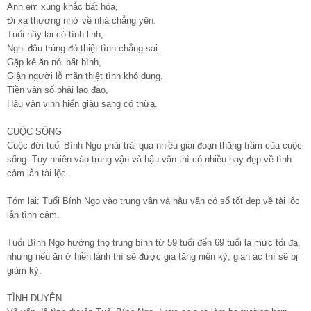
Anh em xung khắc bất hòa,
Đi xa thương nhớ về nhà chẳng yên.
Tuổi nầy lại có tính linh,
Nghi đâu trúng đó thiệt tình chẳng sai.
Gặp kẻ ăn nói bất bình,
Giận người lỗ mãn thiệt tình khó dung.
Tiền vận số phải lao đao,
Hậu vận vinh hiển giàu sang có thừa.
CUỘC SỐNG
Cuộc đời tuổi Bính Ngọ phải trải qua nhiều giai đoạn thăng trầm của cuộc
sống. Tuy nhiên vào trung vận và hậu vân thì có nhiều hay đẹp về tình
cảm lẫn tài lộc.
Tóm lại: Tuổi Bính Ngọ vào trung vận và hậu vận có số tốt đẹp về tài lộc
lẫn tình cảm.
Tuổi Bính Ngọ hưởng thọ trung bình từ 59 tuổi đến 69 tuổi là mức tối đa,
nhưng nếu ăn ở hiền lành thì sẽ được gia tăng niên kỷ, gian ác thì sẽ bị
giảm kỷ.
TÌNH DUYÊN