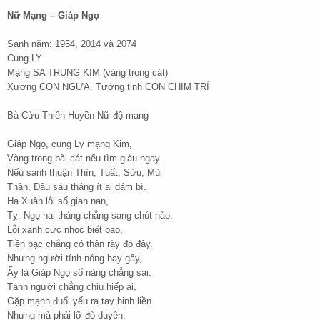
Nữ Mạng – Giáp Ngọ
Sanh năm: 1954, 2014 và 2074
Cung LY
Mạng SA TRUNG KIM (vàng trong cát)
Xương CON NGỰA. Tướng tinh CON CHIM TRỈ
Bà Cửu Thiên Huyền Nữ độ mạng
Giáp Ngọ, cung Ly mạng Kim,
Vàng trong bãi cát nếu tìm giàu ngay.
Nếu sanh thuận Thìn, Tuất, Sửu, Mùi
Thân, Dậu sáu tháng ít ai dám bì.
Hạ Xuân lỗi số gian nan,
Tỵ, Ngọ hai tháng chẳng sang chút nào.
Lỗi xanh cực nhọc biết bao,
Tiền bạc chẳng có thân rày đó đây.
Nhưng người tính nóng hay gây,
Ấy là Giáp Ngọ số nàng chẳng sai.
Tánh người chẳng chịu hiếp ai,
Gặp mạnh đuổi yếu ra tay binh liền.
Nhưng mà phải lỡ đò duyên,