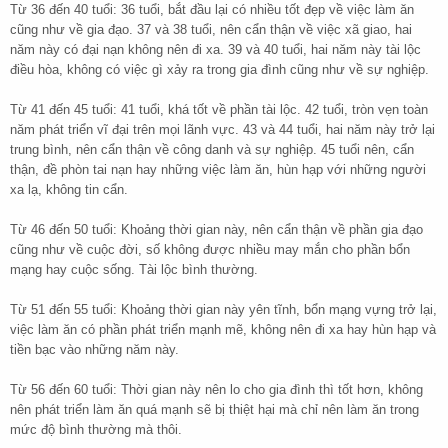
Từ 36 đến 40 tuổi: 36 tuổi, bắt đầu lại có nhiều tốt đẹp về việc làm ăn
cũng như về gia đạo. 37 và 38 tuổi, nên cẩn thận về việc xã giao, hai
năm này có đại nạn không nên đi xa. 39 và 40 tuổi, hai năm này tài lộc
điều hòa, không có việc gì xảy ra trong gia đình cũng như về sự nghiệp.
Từ 41 đến 45 tuổi: 41 tuổi, khá tốt về phần tài lộc. 42 tuổi, tròn vẹn toàn
năm phát triển vĩ đại trên mọi lãnh vực. 43 và 44 tuổi, hai năm này trở lại
trung bình, nên cẩn thận về công danh và sự nghiệp. 45 tuổi nên, cẩn
thận, đề phòn tai nạn hay những việc làm ăn, hùn hạp với những người
xa lạ, không tin cẩn.
Từ 46 đến 50 tuổi: Khoảng thời gian này, nên cẩn thận về phần gia đạo
cũng như về cuộc đời, số không được nhiều may mắn cho phần bổn
mạng hay cuộc sống. Tài lộc bình thường.
Từ 51 đến 55 tuổi: Khoảng thời gian này yên tĩnh, bổn mạng vựng trở lại,
việc làm ăn có phần phát triển mạnh mẽ, không nên đi xa hay hùn hạp và
tiền bạc vào những năm này.
Từ 56 đến 60 tuổi: Thời gian này nên lo cho gia đình thì tốt hơn, không
nên phát triển làm ăn quá mạnh sẽ bị thiệt hại mà chỉ nên làm ăn trong
mức độ bình thường mà thôi.