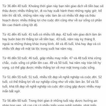
Từ 36 đến 40 tuổi: Khoảng thời gian này bạn nên giao dịch về tiền bạc sẽ
thâu được nhiều thắng lợi, đi xa hay xuất hành theo những ngày giờ, kể
trên thì rất tốt, những năm này việc làm ăn có nhiều tốt đẹp và thâu
hoạch được nhiều thắng lợi cho cuộc đời cũng như về sư sống có phần
lên cao thành công tột độ.
Từ 41 đến 45 tuổi: 41 tuổi có nhiều tốt đẹp. 42 tuổi nên giao dịch làm ăn
hay buôn bán thì thắng lợi về tiền bạc. 43 tuổi, năm này kỵ tháng 9,
ngoài ra những tháng khác trung bình. 44 và 45 tuổi, khá hay đẹp và có
nhiều tốt đẹp về mặt tài lộc trong suốt hai năm này.
Từ 46 đến 50 tuổi: 46 tuổi, giặp nhiều may mắn. 47 và 48 tuổi khá vững
chắc, cuộc sống có phần lên cao. 49 và 50 tuổi, hai năm này tràn trề hy
vọng, có thể gặp được nhiều thắng lợi về mọi mặt trong cuộc sống.
Từ 51 đến 55 tuổi: 51 tuổi, nhiều tốt đẹp về nghề nghiệp và cuộc đời. 52
tuổi, có thể thắng lợi về sự nghiệp cũng như về việc làm ăn. 54 và 55
tuổi, khá tốt đẹp về nghề nghiệp và cuộc đời cũng gặp được nhiều may
mắn bất ngờ.
Từ 56 đến 60 tuổi: Trong thời gian ở những tuổi này được hưởng an
nhàn trọn vẹn, về con cái có nhiều triển vọng nghề nghiệp, phát triển