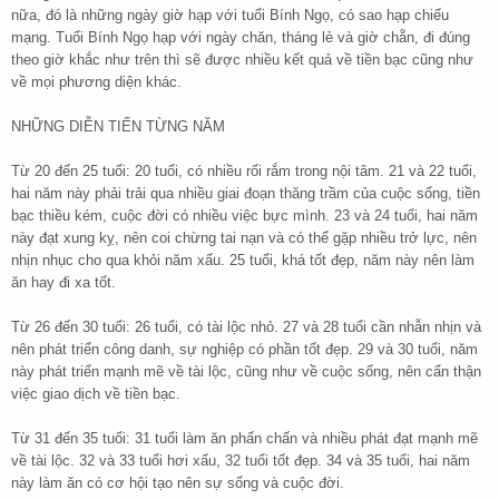
nữa, đó là những ngày giờ hạp với tuổi Bính Ngọ, có sao hạp chiếu
mạng. Tuổi Bính Ngọ hạp với ngày chăn, tháng lẻ và giờ chẵn, đi đúng
theo giờ khắc như trên thì sẽ được nhiều kết quả về tiền bạc cũng như
về mọi phương diện khác.
NHỮNG DIỄN TIẾN TỪNG NĂM
Từ 20 đến 25 tuổi: 20 tuổi, có nhiều rối rắm trong nội tâm. 21 và 22 tuổi,
hai năm này phải trải qua nhiều giai đoạn thăng trầm của cuộc sống, tiền
bạc thiều kém, cuộc đời có nhiều việc bực mình. 23 và 24 tuổi, hai năm
này đạt xung kỵ, nên coi chừng tai nạn và có thể gặp nhiều trở lực, nên
nhịn nhục cho qua khỏi năm xấu. 25 tuổi, khá tốt đẹp, năm này nên làm
ăn hay đi xa tốt.
Từ 26 đến 30 tuổi: 26 tuổi, có tài lộc nhỏ. 27 và 28 tuổi cần nhẫn nhịn và
nên phát triển công danh, sự nghiệp có phần tốt đẹp. 29 và 30 tuổi, năm
này phát triển mạnh mẽ về tài lộc, cũng như về cuộc sống, nên cẩn thận
việc giao dịch về tiền bạc.
Từ 31 đến 35 tuổi: 31 tuổi làm ăn phấn chấn và nhiều phát đạt mạnh mẽ
về tài lộc. 32 và 33 tuổi hơi xấu, 32 tuổi tốt đẹp. 34 và 35 tuổi, hai năm
này làm ăn có cơ hội tạo nên sự sống và cuộc đời.