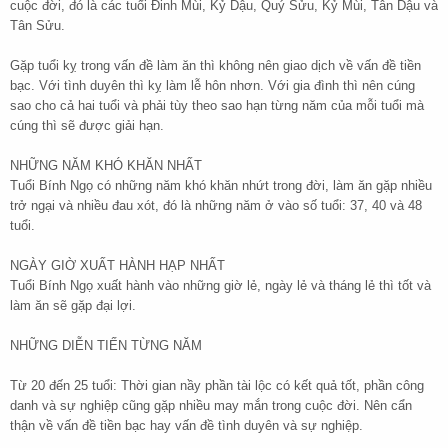
cuộc đời, đó là các tuổi Đinh Mùi, Kỷ Dậu, Quý Sửu, Kỷ Mùi, Tân Dậu và
Tân Sửu.
Gặp tuổi kỵ trong vấn đề làm ăn thì không nên giao dịch về vấn đề tiền
bạc. Với tình duyên thì kỵ làm lễ hôn nhơn. Với gia đình thì nên cúng
sao cho cả hai tuổi và phải tùy theo sao hạn từng năm của mỗi tuổi mà
cúng thì sẽ được giải hạn.
NHỮNG NĂM KHÓ KHĂN NHẤT
Tuổi Bính Ngọ có những năm khó khăn nhứt trong đời, làm ăn gặp nhiều
trở ngại và nhiều đau xót, đó là những năm ở vào số tuổi: 37, 40 và 48
tuổi.
NGÀY GIỜ XUẤT HÀNH HẠP NHẤT
Tuổi Bính Ngọ xuất hành vào những giờ lẻ, ngày lẻ và tháng lẻ thì tốt và
làm ăn sẽ gặp đại lợi.
NHỮNG DIỄN TIẾN TỪNG NĂM
Từ 20 đến 25 tuổi: Thời gian nầy phần tài lộc có kết quả tốt, phần công
danh và sự nghiệp cũng gặp nhiều may mắn trong cuộc đời. Nên cẩn
thận về vấn đề tiền bạc hay vấn đề tình duyên và sự nghiệp.