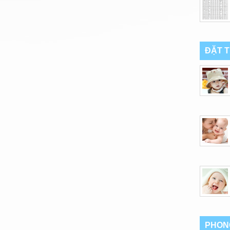
ĐẶT 
PHON