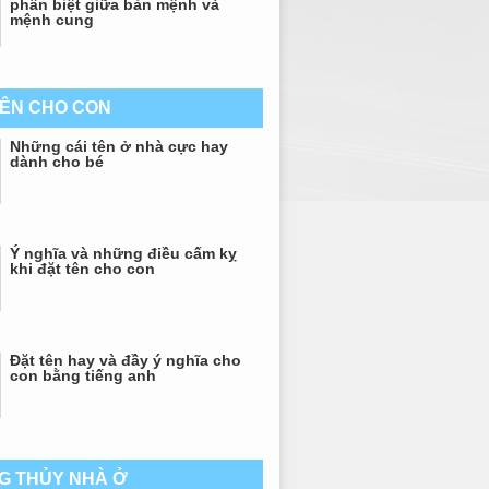
phân biệt giữa bản mệnh và
mệnh cung
TÊN CHO CON
Những cái tên ở nhà cực hay
dành cho bé
Ý nghĩa và những điều cấm kỵ
khi đặt tên cho con
Đặt tên hay và đầy ý nghĩa cho
con bằng tiếng anh
G THỦY NHÀ Ở