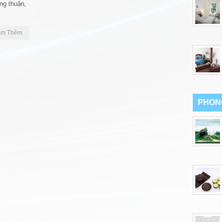
ng thuận,
em Thêm
PHON