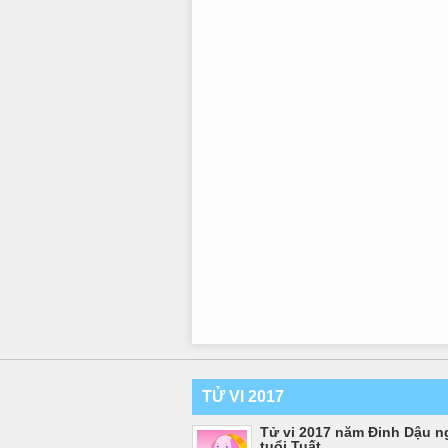
TỬ VI 2017
Tử vi 2017 năm Đinh Dậu n
tuổi Tuất