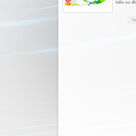
kiếm sư đồ
X