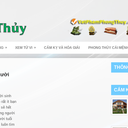
»
»
NG
XEM TỬ VI
CẤM KỴ VÀ HÓA GIẢI
PHONG THỦY CẢI MỆN
THÔNG
gười
CẤM K
i sinh
rất ít bạn
 sẽ hết
ững người
ời tuổi
 luôn tìm