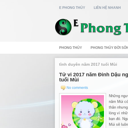
E PHONG THỦY
LIÊN HỆ NHANH
PHONG THỦY
PHONG THỦY ĐỜI SỐ
tình duyên năm 2017 tuổi Mùi
Tử vi 2017 năm Đinh Dậu n
tuổi Mùi
No comments
Những ngườ
năm Mùi có 
thân nhưng
lòng vì nh
bạn đó. Ngư
Mùi sẽ luôn