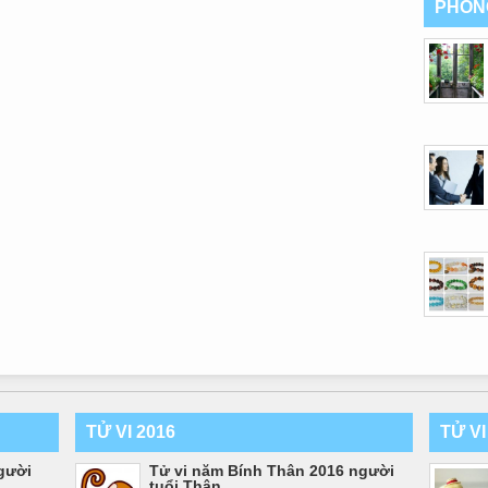
PHON
TỬ VI 2016
TỬ V
gười
Tử vi năm Bính Thân 2016 người
tuổi Thân