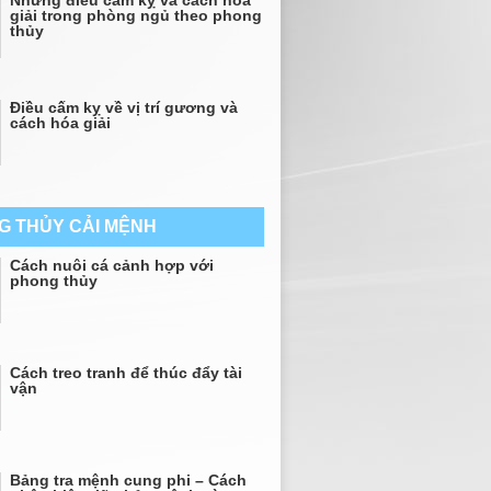
Những điều cấm kỵ và cách hóa
giải trong phòng ngủ theo phong
thủy
Điều cấm kỵ về vị trí gương và
cách hóa giải
G THỦY CẢI MỆNH
Cách nuôi cá cảnh hợp với
phong thủy
Cách treo tranh để thúc đẩy tài
vận
Bảng tra mệnh cung phi – Cách