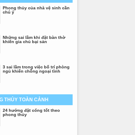
Phong thủy của nhà vệ sinh cần
chú ý
Những sai lầm khi đặt bàn thờ
khiến gia chủ bại sản
3 sai lầm trong việc bố trí phòng
ngủ khiến chồng ngoại tình
G THỦY TOÀN CẢNH
24 hướng đặt cổng tốt theo
phong thủy