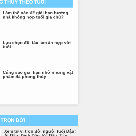
G THỦY THEO TUỔI
Làm thế nào để giải hạn hướng
nhà không hợp tuổi gia chủ?
Lựa chọn đối tác làm ăn hợp với
tuổi
Cúng sao giải hạn nhờ những vật
phẩm đá phong thủy
I TRỌN ĐỜI
Xem tử vi trọn đời người tuổi Dậu:
Ất Dậu, Đinh Dậu, Kỷ Dậu, Tân