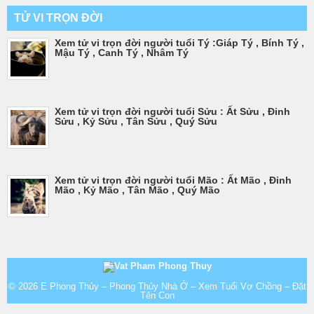
TỬ VI TRỌN ĐỜI
Xem tử vi trọn đời người tuổi Tý :Giáp Tý , Bính Tý ,
Mậu Tý , Canh Tý , Nhâm Tý
Xem tử vi trọn đời người tuổi Sửu : Ất Sửu , Đinh
Sửu , Kỷ Sửu , Tân Sửu , Quý Sửu
Xem tử vi trọn đời người tuổi Mão : Ất Mão , Đinh
Mão , Kỷ Mão , Tân Mão , Quý Mão
© 2026
E Phong Thủy – Phong Thủy Nhà Ở – Xem Tuổi Vợ Chồng – Đặt
Tên Con