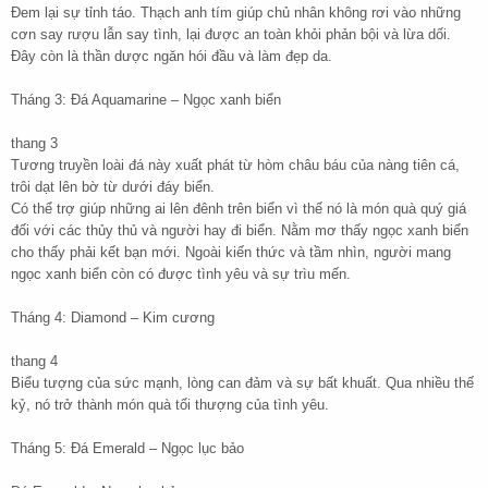
Đem lại sự tỉnh táo. Thạch anh tím giúp chủ nhân không rơi vào những
cơn say rượu lẫn say tình, lại được an toàn khỏi phản bội và lừa dối.
Đây còn là thần dược ngăn hói đầu và làm đẹp da.
Tháng 3: Đá Aquamarine – Ngọc xanh biển
thang 3
Tương truyền loài đá này xuất phát từ hòm châu báu của nàng tiên cá,
trôi dạt lên bờ từ dưới đáy biển.
Có thể trợ giúp những ai lên đênh trên biển vì thế nó là món quà quý giá
đối với các thủy thủ và người hay đi biển. Nằm mơ thấy ngọc xanh biển
cho thấy phải kết bạn mới. Ngoài kiến thức và tầm nhìn, người mang
ngọc xanh biển còn có được tình yêu và sự trìu mến.
Tháng 4: Diamond – Kim cương
thang 4
Biểu tượng của sức mạnh, lòng can đảm và sự bất khuất. Qua nhiều thế
kỷ, nó trở thành món quà tối thượng của tình yêu.
Tháng 5: Đá Emerald – Ngọc lục bảo