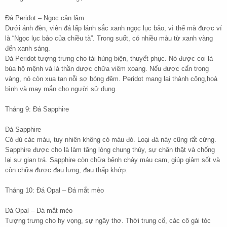
Đá Peridot – Ngọc cản lãm
Dưới ánh đèn, viên đá lấp lánh sắc xanh ngọc lục bảo, vì thế mà được ví
là “Ngọc lục bảo của chiều tà”. Trong suốt, có nhiều màu từ xanh vàng
đến xanh sáng.
Đá Peridot tượng trưng cho tài hùng biện, thuyết phục. Nó được coi là
bùa hộ mệnh và là thần dược chữa viêm xoang. Nếu được cẩn trong
vàng, nó còn xua tan nỗi sợ bóng đêm. Peridot mang lại thành công,hoà
bình và may mắn cho người sử dụng.
Tháng 9: Đá Sapphire
Đá Sapphire
Có đủ các màu, tuy nhiên không có màu đỏ. Loại đá này cũng rất cứng.
Sapphire được cho là làm tăng lòng chung thủy, sự chân thật và chống
lại sự gian trá. Sapphire còn chữa bệnh chảy máu cam, giúp giảm sốt và
còn chữa được đau lưng, đau thấp khớp.
Tháng 10: Đá Opal – Đá mắt mèo
Đá Opal – Đá mắt mèo
Tượng trưng cho hy vọng, sự ngây thơ. Thời trung cổ, các cô gái tóc