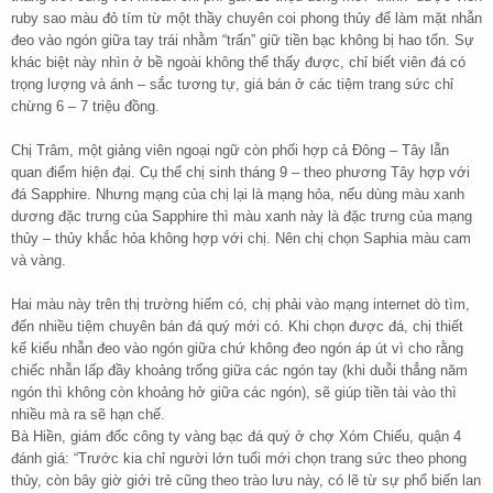
ruby sao màu đỏ tím từ một thầy chuyên coi phong thủy để làm mặt nhẫn
đeo vào ngón giữa tay trái nhằm “trấn” giữ tiền bạc không bị hao tổn. Sự
khác biệt này nhìn ở bề ngoài không thể thấy được, chỉ biết viên đá có
trọng lượng và ánh – sắc tương tự, giá bán ở các tiệm trang sức chỉ
chừng 6 – 7 triệu đồng.
Chị Trâm, một giảng viên ngoại ngữ còn phối hợp cả Đông – Tây lẫn
quan điểm hiện đại. Cụ thể chị sinh tháng 9 – theo phương Tây hợp với
đá Sapphire. Nhưng mạng của chị lại là mạng hỏa, nếu dùng màu xanh
dương đặc trưng của Sapphire thì màu xanh này là đặc trưng của mạng
thủy – thủy khắc hỏa không hợp với chị. Nên chị chọn Saphia màu cam
và vàng.
Hai màu này trên thị trường hiếm có, chị phải vào mạng internet dò tìm,
đến nhiều tiệm chuyên bán đá quý mới có. Khi chọn được đá, chị thiết
kế kiểu nhẫn đeo vào ngón giữa chứ không đeo ngón áp út vì cho rằng
chiếc nhẫn lấp đầy khoảng trống giữa các ngón tay (khi duỗi thẳng năm
ngón thì không còn khoảng hở giữa các ngón), sẽ giúp tiền tài vào thì
nhiều mà ra sẽ hạn chế.
Bà Hiền, giám đốc công ty vàng bạc đá quý ở chợ Xóm Chiếu, quận 4
đánh giá: “Trước kia chỉ người lớn tuổi mới chọn trang sức theo phong
thủy, còn bây giờ giới trẻ cũng theo trào lưu này, có lẽ từ sự phổ biến lan