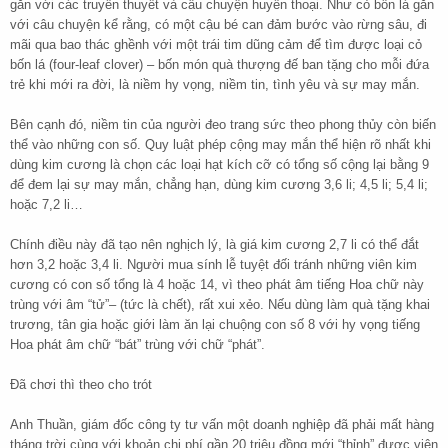
gắn với các truyền thuyết và câu chuyện huyền thoại. Như cỏ bốn lá gắn
với câu chuyện kể rằng, có một cậu bé can đảm bước vào rừng sâu, đi
mãi qua bao thác ghềnh với một trái tim dũng cảm để tìm được loại cỏ
bốn lá (four-leaf clover) – bốn món quà thượng đế ban tặng cho mỗi đứa
trẻ khi mới ra đời, là niềm hy vọng, niềm tin, tình yêu và sự may mắn.
Bên cạnh đó, niềm tin của người đeo trang sức theo phong thủy còn biến
thể vào những con số. Quy luật phép cộng may mắn thể hiện rõ nhất khi
dùng kim cương là chọn các loại hạt kích cỡ có tổng số cộng lại bằng 9
để đem lại sự may mắn, chẳng hạn, dùng kim cương 3,6 li; 4,5 li; 5,4 li;
hoặc 7,2 li…
Chính điều này đã tạo nên nghịch lý, là giá kim cương 2,7 li có thể đắt
hơn 3,2 hoặc 3,4 li. Người mua sính lễ tuyệt đối tránh những viên kim
cương có con số tổng là 4 hoặc 14, vì theo phát âm tiếng Hoa chữ này
trùng với âm “tử”– (tức là chết), rất xui xẻo. Nếu dùng làm quà tặng khai
trương, tân gia hoặc giới làm ăn lại chuộng con số 8 với hy vọng tiếng
Hoa phát âm chữ “bát” trùng với chữ “phát”.
Đã chơi thì theo cho trót
Anh Thuần, giám đốc công ty tư vấn một doanh nghiệp đã phải mất hàng
tháng trời cùng với khoản chi phí gần 20 triệu đồng mới “thỉnh” được viên