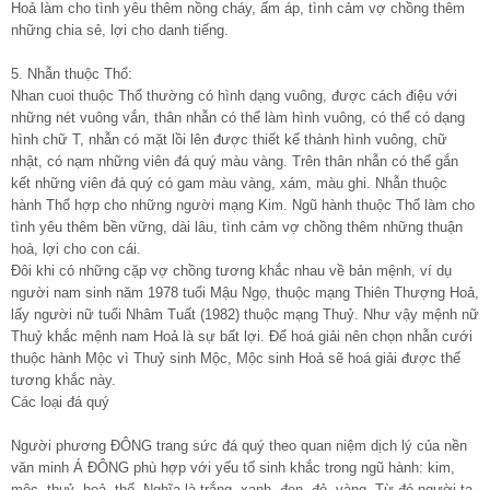
Hoả làm cho tình yêu thêm nồng cháy, ấm áp, tình cảm vợ chồng thêm
những chia sẻ, lợi cho danh tiếng.
5. Nhẫn thuộc Thổ:
Nhan cuoi thuộc Thổ thường có hình dạng vuông, được cách điệu với
những nét vuông vắn, thân nhẫn có thể làm hình vuông, có thể có dạng
hình chữ T, nhẫn có mặt lồi lên được thiết kế thành hình vuông, chữ
nhật, có nạm những viên đá quý màu vàng. Trên thân nhẫn có thể gắn
kết những viên đá quý có gam màu vàng, xám, màu ghi. Nhẫn thuộc
hành Thổ hợp cho những người mạng Kim. Ngũ hành thuộc Thổ làm cho
tình yêu thêm bền vững, dài lâu, tình cảm vợ chồng thêm những thuận
hoà, lợi cho con cái.
Đôi khi có những cặp vợ chồng tương khắc nhau về bản mệnh, ví dụ
người nam sinh năm 1978 tuổi Mậu Ngọ, thuộc mạng Thiên Thượng Hoả,
lấy người nữ tuổi Nhâm Tuất (1982) thuộc mạng Thuỷ. Như vậy mệnh nữ
Thuỷ khắc mệnh nam Hoả là sự bất lợi. Để hoá giải nên chọn nhẫn cưới
thuộc hành Mộc vì Thuỷ sinh Mộc, Mộc sinh Hoả sẽ hoá giải được thế
tương khắc này.
Các loại đá quý
Người phương ĐÔNG trang sức đá quý theo quan niệm dịch lý của nền
văn minh Á ĐÔNG phù hợp với yếu tố sinh khắc trong ngũ hành: kim,
mộc, thuỷ, hoả, thổ. Nghĩa là trắng, xanh, đen ,đỏ ,vàng. Từ đó người ta