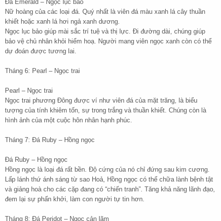
Đá Emerald – Ngọc lục bảo
Nữ hoàng của các loại đá. Quý nhất là viên đá màu xanh lá cây thuần
khiết hoặc xanh lá hơi ngả xanh dương.
Ngọc lục bảo giúp mài sắc trí tuệ và thị lực. Đi đường dài, chúng giúp
bảo vệ chủ nhân khỏi hiểm hoạ. Người mang viên ngọc xanh còn có thể
dự đoán được tương lai.
Tháng 6: Pearl – Ngọc trai
Pearl – Ngọc trai
Ngọc trai phương Đông được ví như viên đá của mặt trăng, là biểu
tượng của tính khiêm tốn, sự trong trắng và thuần khiết. Chúng còn là
hình ảnh của một cuộc hôn nhân hạnh phúc.
Tháng 7: Đá Ruby – Hồng ngọc
Đá Ruby – Hồng ngọc
Hồng ngọc là loại đá rất bền. Độ cứng của nó chỉ đứng sau kim cương.
Lấp lánh thứ ánh sáng từ sao Hoả, Hồng ngọc có thể chữa lành bệnh tật
và giảng hoà cho các cặp đang có “chiến tranh”. Tăng khả năng lãnh đạo,
đem lại sự phấn khởi, làm con người tự tin hơn.
Tháng 8: Đá Peridot – Ngọc cản lãm