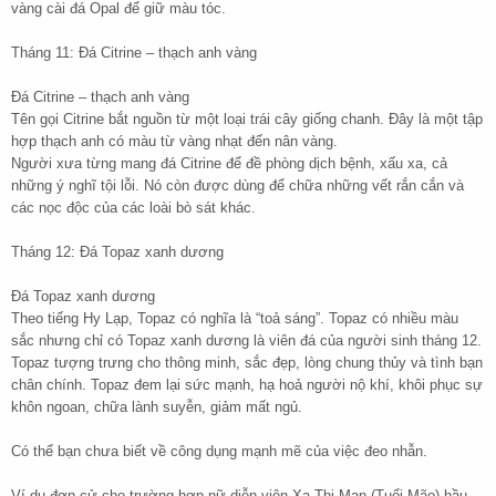
vàng cài đá Opal để giữ màu tóc.
Tháng 11: Đá Citrine – thạch anh vàng
Đá Citrine – thạch anh vàng
Tên gọi Citrine bắt nguồn từ một loại trái cây giống chanh. Đây là một tập
hợp thạch anh có màu từ vàng nhạt đến nân vàng.
Người xưa từng mang đá Citrine để đề phòng dịch bệnh, xấu xa, cả
những ý nghĩ tội lỗi. Nó còn được dùng để chữa những vết rắn cắn và
các nọc độc của các loài bò sát khác.
Tháng 12: Đá Topaz xanh dương
Đá Topaz xanh dương
Theo tiếng Hy Lạp, Topaz có nghĩa là “toả sáng”. Topaz có nhiều màu
sắc nhưng chỉ có Topaz xanh dương là viên đá của người sinh tháng 12.
Topaz tượng trưng cho thông minh, sắc đẹp, lòng chung thủy và tình bạn
chân chính. Topaz đem lại sức mạnh, hạ hoả người nộ khí, khôi phục sự
khôn ngoan, chữa lành suyễn, giảm mất ngủ.
Có thể bạn chưa biết về công dụng mạnh mẽ của việc đeo nhẫn.
Ví dụ đơn cử cho trường hợp nữ diễn viên Xa Thi Mạn (Tuổi Mão) hầu