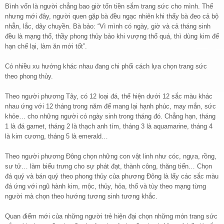
Bình vốn là người chẳng bao giờ tốn tiền sắm trang sức cho mình. Thế
nhưng mới đây, người quen gặp bà đều ngạc nhiên khi thấy bà đeo cả bộ
nhẫn, lắc, dây chuyền. Bà bảo: “Vì mình có ngày, giờ và cả tháng sinh
đều là mạng thổ, thầy phong thủy bảo khi vượng thổ quá, thì dùng kim để
hạn chế lại, làm ăn mới tốt”.
Có nhiều xu hướng khác nhau đang chi phối cách lựa chọn trang sức
theo phong thủy.
Theo người phương Tây, có 12 loại đá, thể hiện dưới 12 sắc màu khác
nhau ứng với 12 tháng trong năm để mang lại hạnh phúc, may mắn, sức
khỏe… cho những người có ngày sinh trong tháng đó. Chẳng hạn, tháng
1 là đá garnet, tháng 2 là thạch anh tím, tháng 3 là aquamarine, tháng 4
là kim cương, tháng 5 là emerald…
Theo người phương Đông chọn những con vật linh như cóc, ngựa, rồng,
sư tử… làm biểu trưng cho sự phát đạt, thành công, thăng tiến… Chọn
đá quý và bán quý theo phong thủy của phương Đông là lấy các sắc màu
đá ứng với ngũ hành kim, mộc, thủy, hỏa, thổ và tùy theo mạng từng
người mà chọn theo hướng tương sinh tương khắc.
Quan điểm mới của những người trẻ hiện đại chọn những món trang sức