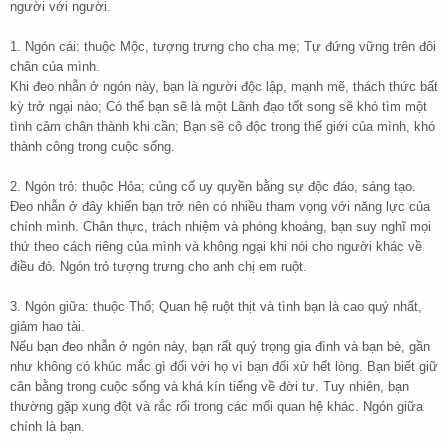
người với người.
1. Ngón cái: thuộc Mộc, tượng trưng cho cha mẹ; Tự đứng vững trên đôi
chân của mình.
Khi đeo nhẫn ở ngón này, bạn là người độc lập, mạnh mẽ, thách thức bất
kỳ trở ngại nào; Có thể bạn sẽ là một Lãnh đạo tốt song sẽ khó tìm một
tình cảm chân thành khi cần; Bạn sẽ cô độc trong thế giới của mình, khó
thành công trong cuộc sống.
2. Ngón trỏ: thuộc Hỏa; củng cố uy quyền bằng sự độc đáo, sáng tạo.
Đeo nhẫn ở đây khiến bạn trở nên có nhiều tham vọng với năng lực của
chính mình. Chân thực, trách nhiệm và phóng khoáng, bạn suy nghĩ mọi
thứ theo cách riêng của mình và không ngại khi nói cho người khác về
điều đó. Ngón trỏ tượng trưng cho anh chị em ruột.
3. Ngón giữa: thuộc Thổ; Quan hệ ruột thịt và tình bạn là cao quý nhất,
giảm hao tài.
Nếu bạn đeo nhẫn ở ngón này, bạn rất quý trọng gia đình và bạn bè, gần
như không có khúc mắc gì đối với họ vì bạn đối xử hết lòng. Bạn biết giữ
cân bằng trong cuộc sống và khá kín tiếng về đời tư. Tuy nhiên, bạn
thường gặp xung đột và rắc rối trong các mối quan hệ khác. Ngón giữa
chính là bạn.