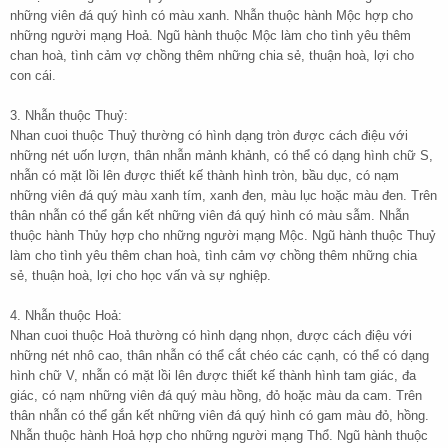
những viên đá quý hình có màu xanh. Nhẫn thuộc hành Mộc hợp cho
những người mạng Hoả. Ngũ hành thuộc Mộc làm cho tình yêu thêm
chan hoà, tình cảm vợ chồng thêm những chia sẻ, thuận hoà, lợi cho
con cái.
3. Nhẫn thuộc Thuỷ:
Nhan cuoi thuộc Thuỷ thường có hình dạng tròn được cách điệu với
những nét uốn lượn, thân nhẫn mảnh khảnh, có thể có dạng hình chữ S,
nhẫn có mặt lồi lên được thiết kế thành hình tròn, bầu dục, có nạm
những viên đá quý màu xanh tím, xanh đen, màu lục hoặc màu đen. Trên
thân nhẫn có thể gắn kết những viên đá quý hình có màu sẫm. Nhẫn
thuộc hành Thủy hợp cho những người mạng Mộc. Ngũ hành thuộc Thuỷ
làm cho tình yêu thêm chan hoà, tình cảm vợ chồng thêm những chia
sẻ, thuận hoà, lợi cho học vấn và sự nghiệp.
4. Nhẫn thuộc Hoả:
Nhan cuoi thuộc Hoả thường có hình dạng nhọn, được cách điệu với
những nét nhô cao, thân nhẫn có thể cắt chéo các cạnh, có thể có dạng
hình chữ V, nhẫn có mặt lồi lên được thiết kế thành hình tam giác, đa
giác, có nạm những viên đá quý màu hồng, đỏ hoặc màu da cam. Trên
thân nhẫn có thể gắn kết những viên đá quý hình có gam màu đỏ, hồng.
Nhẫn thuộc hành Hoả hợp cho những người mạng Thổ. Ngũ hành thuộc