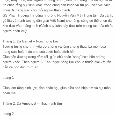
tin chắc rằng sự sinh khắc trong cung càn khôn vũ trụ phù hợp với việc
chọn đá trang sức cho mỗi người theo mệnh.
GS Phan Trường Thị cũng như ông Nguyễn Văn Mỹ (Trung tâm Đá cảnh,
gỗ lũa và tranh tượng dân gian Việt Nam) cho rằng, cũng có thể chọn đá
đeo dựa vào tháng sinh (Cách suy luận này dựa trên phong tục của nhiều
người châu Âu):
Tháng 1: Đá Garnet – Ngọc hồng lựu
Tượng trưng cho tình yêu vợ chồng và lòng chung thủy. Là món quà
trang sức hoàn hảo cho quà cưới hoặc đính hôn.
Giúp dẫn đường trong đêm tối, giúp chủ nhân “sáng” hơn hẳn những
người khác. Theo người Ai Cập, ngọc hồng lựu còn là thuốc giải vết rắn
cắn và ngộ độc thức ăn.
thang 1
Giúp làm tăng sinh lực, tính nhẫn nại, giúp điều hoà nhịp tim và sự tuần
hoàn máu.
Tháng 2: Đá Amethyst – Thạch anh tím
thang 2