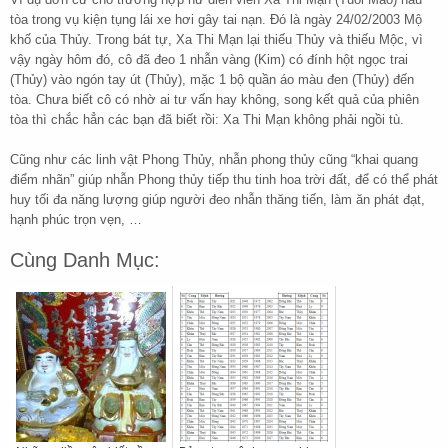
tòa trong vụ kiện tụng lái xe hơi gây tai nạn. Đó là ngày 24/02/2003 Mộ
khố của Thủy. Trong bát tự, Xa Thi Mạn lại thiếu Thủy và thiếu Mộc, vì
vậy ngày hôm đó, cô đã đeo 1 nhẫn vàng (Kim) có đính hột ngọc trai
(Thủy) vào ngón tay út (Thủy), mặc 1 bộ quần áo màu đen (Thủy) đến
tòa. Chưa biết cô có nhờ ai tư vấn hay không, song kết quả của phiên
tòa thì chắc hẳn các bạn đã biết rồi: Xa Thi Mạn không phải ngồi tù.
Cũng như các linh vật Phong Thủy, nhẫn phong thủy cũng “khai quang
điểm nhãn” giúp nhẫn Phong thủy tiếp thu tinh hoa trời đất, để có thể phát
huy tối đa năng lượng giúp người đeo nhẫn thăng tiến, làm ăn phát đạt,
hạnh phúc trọn vẹn, …
Cùng Danh Mục: