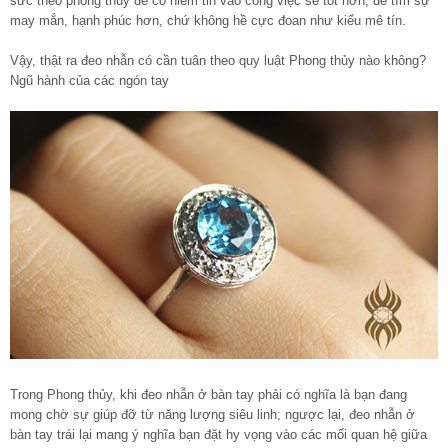
sức theo phong thủy để có niềm tin vào công việc sẽ tốt hơn, để tìm sự
may mắn, hạnh phúc hơn, chứ không hề cực đoan như kiểu mê tín.
Vậy, thật ra đeo nhẫn có cần tuân theo quy luật Phong thủy nào không?
Ngũ hành của các ngón tay
Trong Phong thủy, khi đeo nhẫn ở bàn tay phải có nghĩa là bạn đang
mong chờ sự giúp đỡ từ năng lượng siêu linh; ngược lại, đeo nhẫn ở
bàn tay trái lại mang ý nghĩa bạn đặt hy vọng vào các mối quan hệ giữa