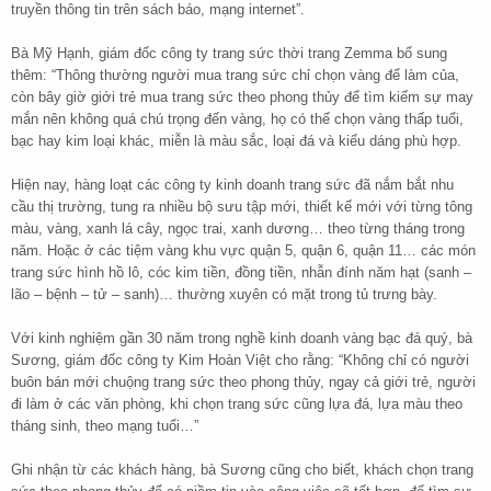
truyền thông tin trên sách báo, mạng internet”.
Bà Mỹ Hạnh, giám đốc công ty trang sức thời trang Zemma bổ sung
thêm: “Thông thường người mua trang sức chỉ chọn vàng để làm của,
còn bây giờ giới trẻ mua trang sức theo phong thủy để tìm kiếm sự may
mắn nên không quá chú trọng đến vàng, họ có thể chọn vàng thấp tuổi,
bạc hay kim loại khác, miễn là màu sắc, loại đá và kiểu dáng phù hợp.
Hiện nay, hàng loạt các công ty kinh doanh trang sức đã nắm bắt nhu
cầu thị trường, tung ra nhiều bộ sưu tập mới, thiết kế mới với từng tông
màu, vàng, xanh lá cây, ngọc trai, xanh dương… theo từng tháng trong
năm. Hoặc ở các tiệm vàng khu vực quận 5, quận 6, quận 11… các món
trang sức hình hồ lô, cóc kim tiền, đồng tiền, nhẫn đính năm hạt (sanh –
lão – bệnh – tử – sanh)… thường xuyên có mặt trong tủ trưng bày.
Với kinh nghiệm gần 30 năm trong nghề kinh doanh vàng bạc đá quý, bà
Sương, giám đốc công ty Kim Hoàn Việt cho rằng: “Không chỉ có người
buôn bán mới chuộng trang sức theo phong thủy, ngay cả giới trẻ, người
đi làm ở các văn phòng, khi chọn trang sức cũng lựa đá, lựa màu theo
tháng sinh, theo mạng tuổi…”
Ghi nhận từ các khách hàng, bà Sương cũng cho biết, khách chọn trang