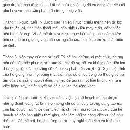
giao du, kết bạn rộng rãi,… Tất cả những việc họ đã và đang làm đều rất
phù hợp với nhu cầu phát triển trong công việc.
Tháng 4: Người tuổi Tý được sao “Thiên Phúc” chiếu mệnh nên tài lộc
khá thuận lợi, tinh thần thoải mái, gặp nhiều điều may mắn, công việc
tiến triển tốt đẹp. Vì có thể đưa ra được mục tiêu cũng như các bước
tiến cụ thể trong công việc nên sự nghiệp của họ sẽ có bước phát triển
ổn định.
Tháng 5: Vận may của người tuổi Tý sẽ hơi chững lại một chút, nhưng
nếu có thể khắc phục được tâm lý, thái độ sợ hãi và không dám tiến lên
thì sự nghiệp của họ cũng sẽ có bước phát triển vượt trội. Sự nhiệt tình
của họ giống như một vầng mặt trời nhỏ, sẽ chiếu sống và thúc giục trái
tim của cả những người đồng nghiệp để tạo ra một bầu không khí làm
việc hăng say, nhiệt huyết và có sức lan tỏa rộng khắp.
Tháng 7: Người tuổi Tý đối với công việc lập kế hoạch sẽ thu được
những thành công rất lớn. Họ không chỉ có nhiều ý tưởng sáng tạo mà
còn lập được một “thời gian biểu” rất chi tiết, nêu rõ từng bước của kế
hoạch sẽ cần bao nhiêu thời gian, cần làm những công việc cụ thể như
thế nào. Có thể nói, họ là những người suy nghĩ thấu đáo và khá chu
toàn.