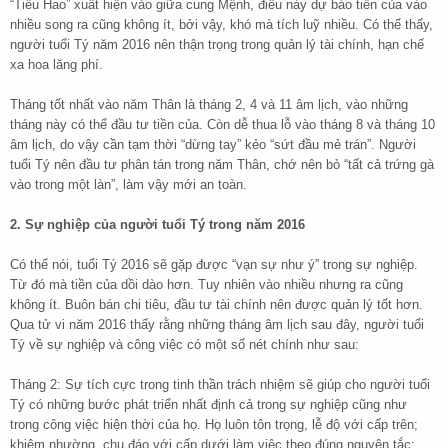
“Tiểu Hao” xuất hiện vào giữa cung Mệnh, điều này dự báo tiền của vào
nhiều song ra cũng không ít, bởi vậy, khó mà tích luỹ nhiều. Có thể thấy,
người tuổi Tý năm 2016 nên thận trọng trong quản lý tài chính, hạn chế
xa hoa lăng phí.
Tháng tốt nhất vào năm Thân là tháng 2, 4 và 11 âm lịch, vào những
tháng này có thể đầu tư tiền của. Còn dễ thua lỗ vào tháng 8 và tháng 10
âm lịch, do vậy cần tạm thời “dừng tay” kẻo “sứt đầu mẻ trán”. Người
tuổi Tý nên đầu tư phân tán trong năm Thân, chớ nên bỏ “tất cả trứng gà
vào trong một làn”, làm vậy mới an toàn.
2. Sự nghiệp của người tuổi Tý trong năm 2016
Có thể nói, tuổi Tý 2016 sẽ gặp được “vạn sự như ý” trong sự nghiệp.
Từ đó mà tiền của dồi dào hơn. Tuy nhiên vào nhiều nhưng ra cũng
không ít. Buôn bán chi tiêu, đầu tư tài chính nên được quản lý tốt hơn.
Qua tử vi năm 2016 thấy rằng những tháng âm lịch sau đây, người tuổi
Tý về sự nghiệp và công việc có một số nét chính như sau:
Tháng 2: Sự tích cực trong tinh thần trách nhiệm sẽ giúp cho người tuổi
Tý có những bước phát triển nhất định cả trong sự nghiệp cũng như
trong công việc hiện thời của họ. Họ luôn tôn trọng, lễ độ với cấp trên;
khiêm nhường, chu đáo với cấp dưới làm việc theo đúng nguyên tắc;