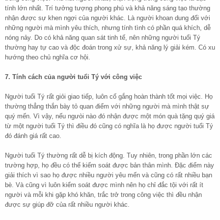
tính lớn nhất. Trí tưởng tượng phong phú và khả năng sáng tạo thường
nhận được sự khen ngợi của người khác. Là người khoan dung đối với
những người mà mình yêu thích, nhưng tính tình có phần quá khích, dễ
nóng nảy. Do có khả năng quan sát tinh tế, nên những người tuổi Tý
thường hay tự cao và độc đoán trong xử sự, khả năng lý giải kém. Có xu
hướng theo chủ nghĩa cơ hội.
7. Tính cách của người tuổi Tý với công việc
Người tuổi Tý rất giỏi giao tiếp, luôn cố gắng hoàn thành tốt mọi việc. Họ
thường thẳng thắn bày tỏ quan điểm với những người mà mình thật sự
quý mến. Vì vậy, nếu ngưòi nào đó nhận được một món quà tặng quý giá
từ một người tuổi Tý thì điều đó cũng có nghĩa là họ được người tuổi Tý
đó đánh giá rất cao.
Người tuổi Tý thường rất dễ bị kích động. Tuy nhiên, trong phần lớn các
trường hợp, họ đều có thể kiếm soát được bản thân mình. Đặc điểm này
giải thích vì sao họ được nhiều người yêu mến và cũng có rất nhiều bạn
bè. Và cũng vì luôn kiểm soát được mình nên họ chỉ đắc tội với rất ít
người và mỗi khi gặp khó khăn, trắc trở trong công việc thì đều nhận
được sự giúp đỡ của rất nhiều người khác.