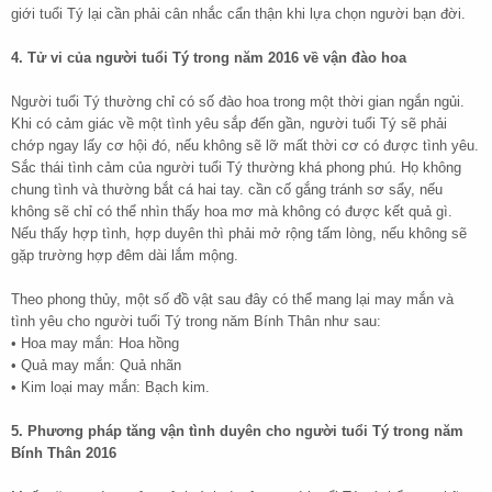
giới tuổi Tý lại cần phải cân nhắc cẩn thận khi lựa chọn người bạn đời.
4. Tử vi của người tuổi Tý trong năm 2016 về vận đào hoa
Người tuổi Tý thường chỉ có số đào hoa trong một thời gian ngắn ngủi.
Khi có cảm giác về một tình yêu sắp đến gần, người tuổi Tý sẽ phải
chớp ngay lấy cơ hội đó, nếu không sẽ lỡ mất thời cơ có được tình yêu.
Sắc thái tình cảm của người tuổi Tý thường khá phong phú. Họ không
chung tình và thường bắt cá hai tay. cần cố gắng tránh sơ sẩy, nếu
không sẽ chỉ có thể nhìn thấy hoa mơ mà không có được kết quả gì.
Nếu thấy hợp tình, hợp duyên thì phải mở rộng tấm lòng, nếu không sẽ
gặp trường hợp đêm dài lắm mộng.
Theo phong thủy, một số đồ vật sau đây có thể mang lại may mắn và
tình yêu cho người tuổi Tý trong năm Bính Thân như sau:
• Hoa may mắn: Hoa hồng
• Quả may mắn: Quả nhãn
• Kim loại may mắn: Bạch kim.
5. Phương pháp tăng vận tình duyên cho người tuổi Tý trong năm
Bính Thân 2016