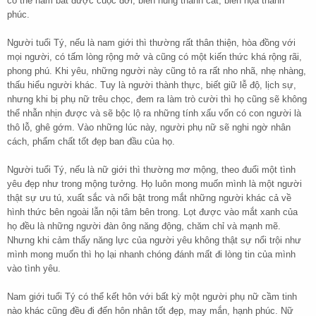
có thể nắm bắt được cuộc đời, biến hung thành cát, biến họa thành
phúc.
Người tuổi Tý, nếu là nam giới thì thường rất thân thiện, hòa đồng với
mọi người, có tấm lòng rộng mở và cũng có một kiến thức khá rộng rãi,
phong phú. Khi yêu, những người này cũng tỏ ra rất nho nhã, nhẹ nhàng,
thấu hiểu người khác. Tuy là người thành thực, biết giữ lễ độ, lịch sự,
nhưng khi bị phụ nữ trêu chọc, đem ra làm trò cười thì họ cũng sẽ không
thể nhẫn nhịn được và sẽ bộc lộ ra những tính xấu vốn có con người là
thô lỗ, ghê gớm. Vào những lúc này, người phụ nữ sẽ nghi ngờ nhân
cách, phẩm chất tốt đẹp ban đầu của họ.
Người tuổi Tý, nếu là nữ giới thì thường mơ mộng, theo đuổi một tình
yêu đẹp như trong mộng tưởng. Họ luôn mong muốn mình là một người
thật sự ưu tú, xuất sắc và nổi bật trong mắt những người khác cả về
hình thức bên ngoài lẫn nội tâm bên trong. Lọt được vào mắt xanh của
họ đều là những người đàn ông năng động, chăm chỉ và mạnh mẽ.
Nhưng khi cảm thấy năng lực của người yêu không thật sự nổi trội như
mình mong muốn thì họ lại nhanh chóng đánh mất đi lòng tin của mình
vào tình yêu.
Nam giới tuổi Tý có thể kết hôn với bất kỳ một người phụ nữ cầm tinh
nào khác cũng đều đi đến hôn nhân tốt đẹp, may mắn, hạnh phúc. Nữ