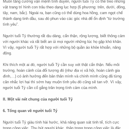
Muốn tăng cường vận mệnh tình duyên, người tuổi Tý có thể treo những
vật trang trí hình con trâu theo dạng lục hợp (6 phương: trên, dưới, đông,
tây, nam, bắc). Ngoài ra, bạn cũng có thể dùng hoa hồng, cam ngọt chế
thành dạng tinh dầu, sau đó phun vào các góc nhà để ổn định “từ trường
tình yêu”.
Người tuổi Tý thường rất dịu dàng, cẩn thận, rộng lượng, biết thông cảm
với người khác và rất biết an ủi mọi người những lúc họ gặp khó khăn.
Vì vậy, người tuổi Tý rất hợp với những bộ quần áo khỏe khoắn, năng
động.
Khi thích một ai đó, người tuổi Tý cần suy xét thật cẩn thận. Nếu môi
trường, hoàn cảnh của đối tượng đó (như địa vị xã hội, hoàn cảnh gia
đình,…) có ảnh hưởng đến bản thân mình và chính mình cũng đã từng
cân nhắc lợi hại thì sớm hay muộn tình yêu đó cũng sẽ tan vỡ. Vì vậy,
người tuổi Tý cần cố gắng trân trọng tình cảm của mình.
II. Một vài nét chung của người tuổi Tý
6. Tổng quan về người tuổi Tý
Người tuổi Tý giàu tính hài hước, khả năng quan sát tinh tế, tích cực
trong công việc. Thu hút người khác, thận trọng trong công việc là đặc