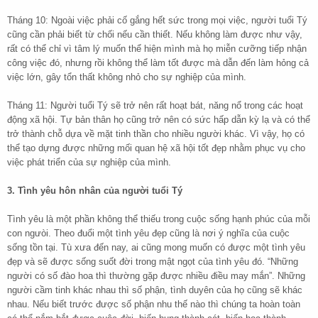
Tháng 10: Ngoài việc phải cố gắng hết sức trong mọi việc, người tuổi Tý
cũng cần phải biết từ chối nếu cần thiết. Nếu không làm được như vậy,
rất có thể chỉ vì tâm lý muốn thể hiện mình mà họ miễn cưỡng tiếp nhận
công việc đó, nhưng rồi không thể làm tốt được mà dẫn đến làm hỏng cả
việc lớn, gây tổn thất không nhỏ cho sự nghiệp của mình.
Tháng 11: Người tuổi Tý sẽ trở nên rất hoạt bát, năng nổ trong các hoạt
động xã hội. Tự bản thân họ cũng trở nên có sức hấp dẫn kỳ lạ và có thể
trở thành chỗ dựa về mặt tinh thần cho nhiều người khác. Vì vậy, họ có
thể tạo dựng được những mối quan hệ xã hội tốt đẹp nhằm phục vụ cho
việc phát triển của sự nghiệp của mình.
3. Tình yêu hôn nhân của người tuổi Tý
Tình yêu là một phần không thể thiếu trong cuộc sống hạnh phúc của mỗi
con ngưòi. Theo đuổi một tình yêu đẹp cũng là nơi ý nghĩa của cuộc
sống tồn tại. Tù xưa đến nay, ai cũng mong muốn có được một tình yêu
đẹp và sẽ được sống suốt đời trong mật ngọt của tình yêu đó. “Những
người có số đào hoa thì thường gặp được nhiều điều may mắn”. Những
người cầm tinh khác nhau thì số phận, tình duyên của họ cũng sẽ khác
nhau. Nếu biết trước được số phận nhu thế nào thì chúng ta hoàn toàn