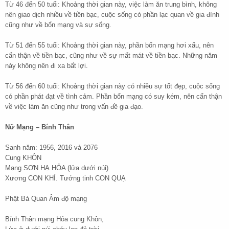
Từ 46 đến 50 tuổi: Khoảng thời gian này, việc làm ăn trung bình, không
nên giao dịch nhiều về tiền bạc, cuộc sống có phần lạc quan về gia đình
cũng như về bổn mạng và sự sống.
Từ 51 đến 55 tuổi: Khoảng thời gian này, phần bổn mạng hơi xấu, nên
cẩn thận về tiền bạc, cũng như về sự mất mát về tiền bạc. Những năm
này không nên đi xa bất lợi.
Từ 56 đến 60 tuổi: Khoảng thời gian này có nhiều sự tốt đẹp, cuộc sống
có phần phát đạt về tình cảm. Phần bổn mạng có suy kém, nên cẩn thận
về việc làm ăn cũng như trong vấn đề gia đạo.
Nữ Mạng – Bính Thân
Sanh năm: 1956, 2016 và 2076
Cung KHÔN
Mạng SƠN HẠ HỎA (lửa dưới núi)
Xương CON KHỈ. Tướng tinh CON QUẠ
Phật Bà Quan Âm độ mạng
Bính Thân mạng Hỏa cung Khôn,