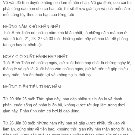
Về vấn đề tình duyên không nên làm lễ hôn nhân. Về gia đình, con cái thì
phải cúng sao hạn cho cả hai tuổi, thì sẽ được giải hạn và phải mỗi năm
mỗi cúng tùy theo sao hạn của từng tuổi.
NHỮNG NĂM KHÓ KHĂN NHẤT
Tuổi Bính Thân có những năm khó khăn nhất, là những năm mà bạn ở
vào số tuổi: 21, 23, 27 và 33 tuổi. Những năm nầy có hao tài, đề phòng
tai nạn hay bị bệnh tật.
NGÀY GIỜ XUẤT HÀNH HẠP NHẤT
Tuổi Bính Thân có những ngày, giờ xuất hành hạp nhất là những ngày lẻ,
tháng lẻ và giờ lẻ. Xuất hành vào những ngày, giờ kể trên sẽ gặp nhiều
may mắn, làm ăn thuận lợi và không sợ bị thất bại.
NHỮNG DIỄN TIẾN TỪNG NĂM
Từ 20 đến 25 tuổi: Thời gian nầy, bạn gặp nhiều sự buồn lo về danh
phận, cuộc sống có phần buồn bã, không được tốt đẹp lắm trong thời
gian nầy. Phần tình cảm có hơi bị dao động.
Từ 26 đến 30 tuổi: Những năm nầy bạn sẽ gặp được nhiều tốt đẹp về
làm ăn, cũng như về tiền bạc, khoảng thời gian nầy nên thận trọng lời ăn,