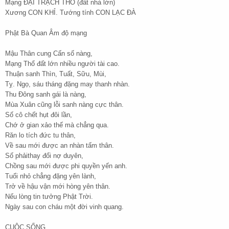
Mạng ĐẠI TRẠCH THỔ (đất nhà lớn)
Xương CON KHỈ. Tướng tính CON LẠC ĐÀ
Phật Bà Quan Âm độ mạng
Mậu Thân cung Cấn số nàng,
Mạng Thổ đất lớn nhiều người tài cao.
Thuận sanh Thìn, Tuất, Sữu, Mùi,
Tỵ. Ngọ, sáu tháng đặng may thanh nhàn.
Thu Đông sanh gái là nàng,
Mùa Xuân cũng lỗi sanh nàng cực thân.
Số cô chết hụt đôi lần,
Chớ ở gian xảo thế mà chẳng qua.
Răn lo tích đức tu thân,
Về sau mới được an nhàn tấm thân.
Số phảithay đổi nợ duyên,
Chồng sau mới được phi quyền yến anh.
Tuổi nhỏ chẳng đặng yên lành,
Trở về hậu vận mới hòng yên thân.
Nếu lòng tin tưởng Phật Trời.
Ngày sau con cháu một đời vinh quang.
CUỘC SỐNG