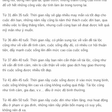
tiếng nói, đừng nên quá lạc quan trước những thành công của mình mà
đổ vỡ hết những công việc dự tính làm ăn trong tương lai.
Từ 31 đến 35 tuổi: Thời gian nầy sẽ gặp nhiều may mắn và tốt đẹp cho
cuộc đời bạn, những năm nầy cũng là năm thử thách cuộc đời bạn, qua
nhiều việc lo lắng thăng trầm, nhưng cuối cùng bạn sẽ đoạt được kết quả
mỹ mãn như ý muốn.
Từ 36 đến 40 tuổi: Thời gian nầy, có phần sung túc về vấn đề tài lộc
cũng như về vấn đề tình cảm, cuộc sống đầy đủ, có nhiêu cơ hội thuận
tiện, đẩy mạnh cuộc sống lên đến mức cao của cuộc sống.
Từ 37 đến 40 tuổi: Thời gian nầy bạn nên cẩn thận về tài lộc, cũng như
về vấn đề tình cảm, nên lo cẩn thận về việc giao dịch hay giao thương
thì cuộc sống được nhiều tốt đẹp.
Từ 41 đến 45 tuổi: Thời gian nầy cuộc sống được ở vào mức trung bình,
cuộc sống không lên cao và cũng không xuống quá thấp. Tài lộc cũng
như tình cảm, gia đạo, v.v… đều ở mức độ bình thường.
Từ 46 đến 50 tuổi: Thời gian nầy cuộc đời như trầm lặng, mọi hoạt động
đều ở phạm vi gia đình, những năm nầy phần bổn mạng có suy yếu,
không nên đi xa.