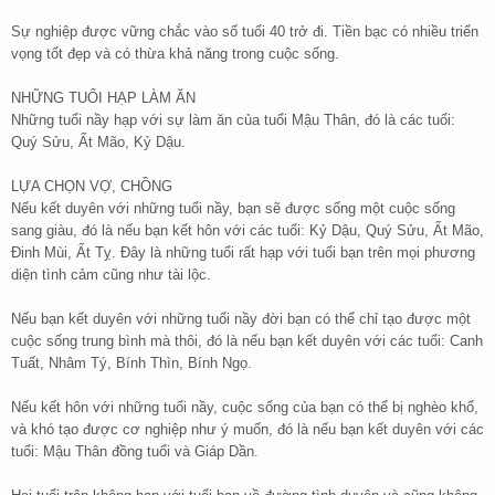
Sự nghiệp được vững chắc vào số tuổi 40 trở đi. Tiền bạc có nhiều triển
vọng tốt đẹp và có thừa khả năng trong cuộc sống.
NHỮNG TUỔI HẠP LÀM ĂN
Những tuổi nầy hạp với sự làm ăn của tuổi Mậu Thân, đó là các tuổi:
Quý Sửu, Ất Mão, Kỷ Dậu.
LỰA CHỌN VỢ, CHỒNG
Nếu kết duyên với những tuổi nầy, bạn sẽ được sống một cuộc sống
sang giàu, đó là nếu bạn kết hôn với các tuổi: Kỷ Dậu, Quý Sửu, Ất Mão,
Đinh Mùi, Ất Tỵ. Đây là những tuổi rất hạp với tuổi bạn trên mọi phương
diện tình cảm cũng như tài lộc.
Nếu bạn kết duyên với những tuổi nầy đời bạn có thể chỉ tạo được một
cuộc sống trung bình mà thôi, đó là nếu bạn kết duyên với các tuổi: Canh
Tuất, Nhâm Tý, Bính Thìn, Bính Ngọ.
Nếu kết hôn với những tuổi nầy, cuộc sống của bạn có thể bị nghèo khổ,
và khó tạo được cơ nghiệp như ý muốn, đó là nếu bạn kết duyên với các
tuổi: Mậu Thân đồng tuổi và Giáp Dần.