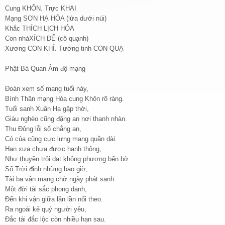
Cung KHÔN. Trực KHAI
Mạng SƠN HẠ HỎA (lửa dưới núi)
Khắc THÍCH LỊCH HỎA
Con nhàXÍCH ĐẾ (cô quạnh)
Xương CON KHỈ. Tướng tinh CON QUẠ
Phật Bà Quan Âm độ mạng
Đoán xem số mạng tuổi này,
Bính Thân mạng Hỏa cung Khôn rõ ràng.
Tuổi sanh Xuân Hạ gặp thời,
Giàu nghèo cũng đặng an nơi thanh nhàn.
Thu Đông lỗi số chẳng an,
Có của cũng cực lưng mang quần dài.
Hạn xưa chưa được hanh thông,
Như thuyền trôi dạt không phương bến bờ.
Số Trời định những bao giờ,
Tài ba vận mạng chờ ngày phát sanh.
Một đời tài sắc phong danh,
Đến khi vận giữa lần lần nối theo.
Ra ngoài kẻ quý người yêu,
Đắc tài đắc lộc còn nhiều hạn sau.