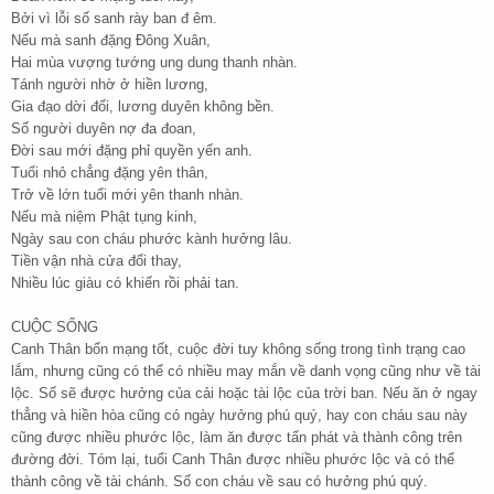
Bởi vì lỗi số sanh rày ban đ êm.
Nếu mà sanh đặng Đông Xuân,
Hai mùa vượng tướng ung dung thanh nhàn.
Tánh người nhờ ở hiền lương,
Gia đạo dời đổi, lương duyên không bền.
Số người duyên nợ đa đoan,
Đời sau mới đặng phỉ quyền yến anh.
Tuổi nhỏ chẳng đặng yên thân,
Trở về lớn tuổi mới yên thanh nhàn.
Nếu mà niệm Phật tụng kinh,
Ngày sau con cháu phước kành hưởng lâu.
Tiền vận nhà cửa đổi thay,
Nhiều lúc giàu có khiến rồi phải tan.
CUỘC SỐNG
Canh Thân bổn mạng tốt, cuộc đời tuy không sống trong tình trạng cao
lắm, nhưng cũng có thể có nhiều may mắn về danh vọng cũng như về tài
lộc. Số sẽ được hưởng của cải hoặc tài lộc của trời ban. Nếu ăn ở ngay
thẳng và hiền hòa cũng có ngày hưởng phú quý, hay con cháu sau này
cũng được nhiều phước lộc, làm ăn được tấn phát và thành công trên
đường đời. Tóm lại, tuổi Canh Thân được nhiều phước lộc và có thể
thành công về tài chánh. Số con cháu về sau có hưởng phú quý.