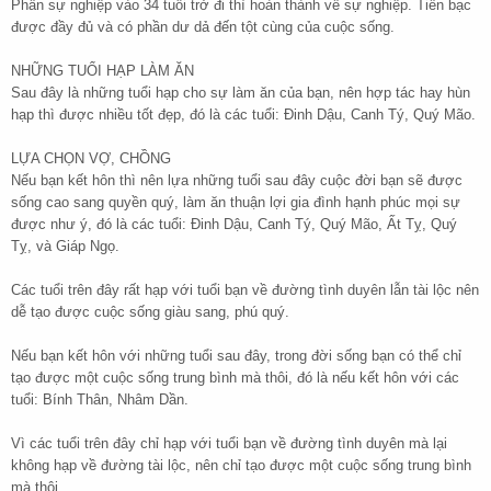
Phần sự nghiệp vào 34 tuổi trở đi thì hoàn thành về sự nghiệp. Tiền bạc
được đầy đủ và có phần dư dả đến tột cùng của cuộc sống.
NHỮNG TUỔI HẠP LÀM ĂN
Sau đây là những tuổi hạp cho sự làm ăn của bạn, nên hợp tác hay hùn
hạp thì được nhiều tốt đẹp, đó là các tuổi: Đinh Dậu, Canh Tý, Quý Mão.
LỰA CHỌN VỢ, CHỒNG
Nếu bạn kết hôn thì nên lựa những tuổi sau đây cuộc đời bạn sẽ được
sống cao sang quyền quý, làm ăn thuận lợi gia đình hạnh phúc mọi sự
được như ý, đó là các tuổi: Đinh Dậu, Canh Tý, Quý Mão, Ất Tỵ, Quý
Tỵ, và Giáp Ngọ.
Các tuổi trên đây rất hạp với tuổi bạn về đường tình duyên lẫn tài lộc nên
dễ tạo được cuộc sống giàu sang, phú quý.
Nếu bạn kết hôn với những tuổi sau đây, trong đời sống bạn có thể chỉ
tạo được một cuộc sống trung bình mà thôi, đó là nếu kết hôn với các
tuổi: Bính Thân, Nhâm Dần.
Vì các tuổi trên đây chỉ hạp với tuổi bạn về đường tình duyên mà lại
không hạp về đường tài lộc, nên chỉ tạo được một cuộc sống trung bình
mà thôi.