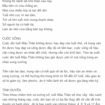
Không thì bệnh tật khổ thân sau này.
Đầu tiên có của chẳng an,
Nhà cửa nhiều lớp rả tan đổi dời.
Tuổi nhỏ cực trí lao tâm,
Trở về lớn tuổi mới mong thanh nhàn.
Số người lại có biệt tài,
Làm ăn nên cửa bằng bàn tay không.
CUỘC SỐNG
Cuộc đời tuổi Mậu Thân không được hay đẹp vào tuổi nhỏ, về trung vận
thì được hay đẹp và sống được đầy đủ về tiền bạc; cuộc sống về hậu
vận cũng được an nhàn đôi chút, nhưng vẫn còn khổ tâm. Tóm lại suốt
cuộc đời tuổi Mậu Thân không bao giờ được yên trí mà sống trong an
nhàn sung sướng.
Tiền vận lao đao, trung vận có kết quả về tài lộc, hậu vận an nhàn và
sung sướng, có thể hưởng thọ trung bình từ 59 đến 67 tuổi, nếu gian ác
sẽ bị giảm kỷ, làm phước, ăn ở hiền lành thì sẽ được gia tăng niên kỷ.
TÌNH DUYÊN
Theo khoa chiêm tinh và tướng số, tuổi Mậu Thân sẽ như vầy: nếu sanh
vào những tháng này, cuộc đời bạn sẽ có ba lần thay đổi về vấn đề tình
duyên và hạnh phúc, đó là bạn sanh vào những tháng: 4, 8, 9 và 12 Âm