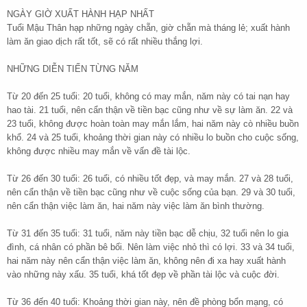
NGÀY GIỜ XUẤT HÀNH HẠP NHẤT
Tuổi Mậu Thân hạp những ngày chẵn, giờ chẵn mà tháng lẻ; xuất hành
làm ăn giao dịch rất tốt, sẽ có rất nhiều thắng lợi.
NHỮNG DIỄN TIẾN TỪNG NĂM
Từ 20 đến 25 tuổi: 20 tuổi, không có may mắn, năm này có tai nạn hay
hao tài. 21 tuổi, nên cẩn thận về tiền bạc cũng như về sự làm ăn. 22 và
23 tuổi, không được hoàn toàn may mắn lắm, hai năm này cò nhiều buồn
khổ. 24 và 25 tuổi, khoảng thời gian này có nhiều lo buồn cho cuộc sống,
không được nhiều may mắn về vấn đề tài lộc.
Từ 26 đến 30 tuổi: 26 tuổi, có nhiều tốt đẹp, và may mắn. 27 và 28 tuổi,
nên cẩn thận về tiền bạc cũng như về cuộc sống của bạn. 29 và 30 tuổi,
nên cẩn thận việc làm ăn, hai năm này việc làm ăn bình thường.
Từ 31 đến 35 tuổi: 31 tuổi, năm này tiền bạc dễ chịu, 32 tuổi nên lo gia
đình, cá nhân có phần bê bối. Nên làm việc nhỏ thì có lợi. 33 và 34 tuổi,
hai năm này nên cẩn thận việc làm ăn, không nên đi xa hay xuất hành
vào những này xấu. 35 tuổi, khá tốt đẹp về phần tài lộc và cuộc đời.
Từ 36 đến 40 tuổi: Khoảng thời gian này, nên đề phòng bổn mạng, có