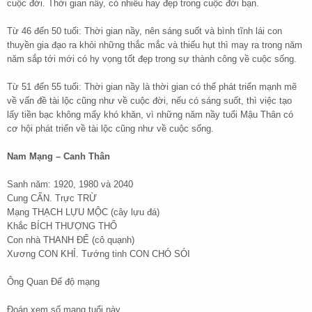
cuộc đời. Thời gian nầy, có nhiều hay đẹp trong cuộc đời bạn.
Từ 46 đến 50 tuổi: Thời gian nầy, nên sáng suốt và bình tĩnh lái con
thuyền gia đạo ra khỏi những thắc mắc và thiếu hụt thì may ra trong năm
năm sắp tới mới có hy vọng tốt đẹp trong sự thành công về cuộc sống.
Từ 51 đến 55 tuổi: Thời gian nầy là thời gian có thể phát triển mạnh mẽ
về vấn đề tài lộc cũng như về cuộc đời, nếu có sáng suốt, thì việc tạo
lấy tiền bạc không mấy khó khăn, vì những năm nầy tuổi Mậu Thân có
cơ hội phát triển về tài lộc cũng như về cuộc sống.
Nam Mạng – Canh Thân
Sanh năm: 1920, 1980 và 2040
Cung CẤN. Trực TRỪ
Mạng THẠCH LỰU MỘC (cây lựu đá)
Khắc BÍCH THƯỢNG THỔ
Con nhà THANH ĐẾ (cô quạnh)
Xương CON KHỈ. Tướng tinh CON CHÓ SÓI
Ông Quan Đế độ mạng
Đoán xem số mạng tuổi này,