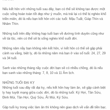
Nếu kết hôn với những tuổi sau đây, bạn có thể sẽ không tạo được một
cuộc sống hoàn toàn tốt đẹp như ý muốn, mà trái lại có thể bị nghèo khổ
triền miên, đó là nếu bạn kết hôn với các tuổi: Mậu Tuất, Giáp Thìn và
Nhâm Thìn.
Những tuổi trên đây không hạp tuổi bạn về đường tình duyên cũng như
về tài lộc, nên có thể sẽ bị sống nghèo khổ suốt đời.
Những năm nầy bạn không nên kết hôn, vì kết hôn có thể sẽ gặp phải
cảnh xa vắng, biệt ly, đó là những năm mà bạn ở vào số tuổi: 24, 27, 29
và 34 tuổi.
Sanh vào những tháng nầy cuộc đời bạn sẽ có nhiều chồng, đó là nếu
bạn sanh vào những tháng: 7, 8, 10 và 11 Âm lịch.
NHỮNG TUỔI ĐẠI KỴ
Những tuổi sau đây rất đại kỵ, nếu kết hôn hay làm ăn, sẽ gặp cảnh biệt
ly hay tuyệt mạng giữa cuộc đời, đó là những tuổi: Kỷ Hợi, Tân Sửu,
Đinh Mùi, Tân Hợi, Quý Sửu, Ất Mùi, Kỷ Sửu.
Gặp tuổi kỵ trong việc làm ăn thì không nên giao dịch về vấn đề tiền bạc.