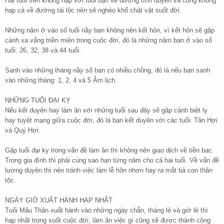
Hai tuổi trên không hạp với tuổi bạn về đường tình duyên và cũng không
hạp cả về đường tài lộc nên sẽ nghèo khổ chật vật suốt đời.
Những năm ở vào số tuổi nầy bạn không nên kết hôn, vì kết hôn sẽ gặp
cảnh xa vắng triền miên trong cuộc đời, đó là những năm bạn ở vào số
tuổi: 26, 32, 38 và 44 tuổi.
Sanh vào những tháng nầy số bạn có nhiều chồng, đó là nếu bạn sanh
vào những tháng: 1, 2, 4 và 5 Âm lịch.
NHỮNG TUỔI ĐẠI KỴ
Nếu kết duyên hay làm ăn với những tuổi sau đây sẽ gặp cảnh biệt ly
hay tuyệt mạng giữa cuộc đời, đó là bạn kết duyên với các tuổi: Tân Hợi
và Quý Hợi.
Gặp tuổi đại kỵ trong vấn đề làm ăn thì không nên giao dịch về tiền bạc.
Trong gia đình thì phải cúng sao hạn từng năm cho cả hai tuổi. Về vấn đề
lương duyên thì nên tránh việc làm lễ hôn nhơn hay ra mắt bà con thân
tộc.
NGÀY GIỜ XUẤT HÀNH HẠP NHẤT
Tuổi Mậu Thân xuất hành vào những ngày chẵn, tháng lẻ và giờ lẻ thì
hạp nhất trong suốt cuộc đời, làm ăn việc gì cũng sẽ được thành công