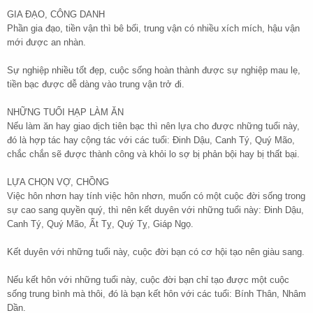
GIA ĐẠO, CÔNG DANH
Phần gia đạo, tiền vận thì bê bối, trung vận có nhiều xích mích, hậu vận
mới được an nhàn.
Sự nghiệp nhiều tốt đẹp, cuộc sống hoàn thành được sự nghiệp mau lẹ,
tiền bạc được dễ dàng vào trung vận trở đi.
NHỮNG TUỔI HẠP LÀM ĂN
Nếu làm ăn hay giao dịch tiên bạc thì nên lựa cho được những tuổi này,
đó là hợp tác hay cộng tác với các tuổi: Đinh Dậu, Canh Tý, Quý Mão,
chắc chắn sẽ được thành công và khỏi lo sợ bị phản bội hay bị thất bại.
LỰA CHỌN VỢ, CHỒNG
Việc hôn nhơn hay tính việc hôn nhơn, muốn có một cuộc đời sống trong
sự cao sang quyền quý, thì nên kết duyên với những tuổi này: Đinh Dậu,
Canh Tý, Quý Mão, Ất Tỵ, Quý Tỵ, Giáp Ngọ.
Kết duyên với những tuổi này, cuộc đời bạn có cơ hội tạo nên giàu sang.
Nếu kết hôn với những tuổi này, cuộc đời bạn chỉ tạo được một cuộc
sống trung bình mà thôi, đó là bạn kết hôn với các tuổi: Bính Thân, Nhâm
Dần.