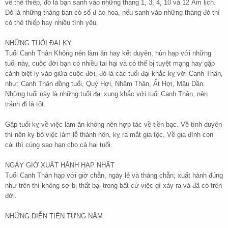
về thê thiếp, đó là bạn sanh vào những tháng 1, 3, 4, 10 và 12 Âm lịch.
Đó là những tháng bạn có số đ ào hoa, nếu sanh vào những tháng đó thì
có thê thiếp hay nhiều tình yêu.
NHỮNG TUỔI ĐẠI KỴ
Tuổi Canh Thân Không nên làm ăn hay kết duyên, hùn hạp với những
tuổi này, cuộc đời bạn có nhiều tai hại và có thể bị tuyệt mạng hay gặp
cảnh biệt ly vào giữa cuộc đời, đó là các tuổi đại khắc kỵ với Canh Thân,
như: Canh Thân đồng tuổi, Quý Hợi, Nhâm Thân, Ất Hợi, Mậu Dần.
Những tuổi này là những tuổi đại xung khắc với tuổi Canh Thân, nên
tránh đi là tốt.
Gặp tuổi kỵ về việc làm ăn không nên hợp tác về tiền bạc. Về tình duyên
thì nên kỵ bỏ việc làm lễ thành hôn, kỵ ra mắt gia tộc. Về gia đình con
cái thì cúng sao hạn cho cả hai tuổi.
NGÀY GIỜ XUẤT HÀNH HẠP NHẤT
Tuổi Canh Thân hạp với giờ chẵn, ngày lẻ và tháng chẵn; xuất hành đúng
như trên thì không sợ bị thất bại trong bất cứ việc gì xảy ra và đã có trên
đời.
NHỮNG DIỄN TIẾN TỪNG NĂM