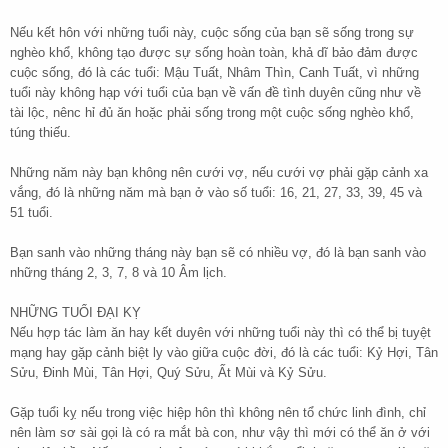
Nếu kết hôn với những tuổi này, cuộc sống của bạn sẽ sống trong sự
nghèo khổ, không tạo được sự sống hoàn toàn, khả dĩ bảo đảm được
cuộc sống, đó là các tuổi: Mậu Tuất, Nhâm Thìn, Canh Tuất, vì những
tuổi này không hạp với tuổi của bạn về vấn đề tình duyên cũng như về
tài lộc, nênc hỉ đủ ăn hoặc phải sống trong một cuộc sống nghèo khổ,
túng thiếu.
Những năm này bạn không nên cưới vợ, nếu cưới vợ phải gặp cảnh xa
vắng, đó là những năm mà bạn ở vào số tuổi: 16, 21, 27, 33, 39, 45 và
51 tuổi.
Bạn sanh vào những tháng này bạn sẽ có nhiều vợ, đó là bạn sanh vào
những tháng 2, 3, 7, 8 và 10 Âm lịch.
NHỮNG TUỔI ĐẠI KỴ
Nếu hợp tác làm ăn hay kết duyên với những tuổi này thì có thể bị tuyệt
mạng hay gặp cảnh biệt ly vào giữa cuộc đời, đó là các tuổi: Kỷ Hợi, Tân
Sửu, Đinh Mùi, Tân Hợi, Quý Sửu, Ất Mùi và Kỷ Sửu.
Gặp tuổi kỵ nếu trong việc hiệp hôn thì không nên tổ chức linh đình, chỉ
nên làm sơ sài gọi là có ra mắt bà con, như vậy thì mới có thể ăn ở với