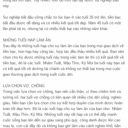
trọng đối với bạn, Tuy nhiên, nhờ đó mới tạo lấy được sự nghiệp sau
này.
Sự nghiệp bắt đầu vững chắc từ lúc bạn ở vào tuổi 35 trở lên, tiền bạc
bắt đầu được dễ dàng và có nhiều kết quả tốt đẹp. Năm 45 tuổi có một
lần phát tài to, nhưng lại có nhiều thất bại vào những năm khác.
NHỮNG TUỔI HẠP LÀM ĂN
Sau đây là những tuổi hạp cho sự làm ăn của bạn trong mọi giao dịch về
tiền bạc, hùn hạp hay cộng tác, hợp tác đều thâu nhiều kết quả. Bạn nên
chọn cho kỳ được những tuổi này trong việc làm ăn thì có kết quả tốt về
tiền bạc, đó là các tuổi: Nhâm Tuất, Mậu Thìn, Kỷ Mùi ba tuổi này bạn sẽ
có kết quả tốt về đường tài chánh và không sợ thất bại trong mọi cuộc
giao thương giao dịch trong suốt cuộc đời.
LỰA CHỌN VỢ, CHỒNG
Trong việc lựa chọn vợ chồng, bạn nên cẩn thận, vì theo chiêm tinh và
tướng số, hai tuổi vợ chồng có liên quan rất nhiều cho đời sống, nghèo
giàu. Nên bạn cần lựa chọn cho sự kết hợp duyên của mình được hoàn
toàn tốt đẹp hơn. Đó là các tuổi hạp cho sự làm ăn của bạn như: Nhâm
Tuất, Mậu Thìn, Kỷ Mùi. Những tuổi này rất hạp và có thể đẩy mạnh
cuộc sống bạn lên đến sự giàu sang phú quý, công danh được lên cao
mau lẹ, con cái đầy đủ và không bao giờ lâm vào cảnh nghèo khổ, bần