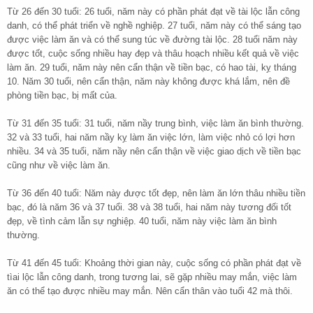
Từ 26 đến 30 tuổi: 26 tuổi, năm này có phần phát đạt về tài lộc lẫn công
danh, có thể phát triển về nghề nghiệp. 27 tuổi, năm này có thể sáng tạo
được việc làm ăn và có thể sung túc về đường tài lộc. 28 tuổi năm này
được tốt, cuộc sống nhiều hay đẹp và thâu hoạch nhiều kết quả về việc
làm ăn. 29 tuổi, năm này nên cẩn thận về tiền bạc, có hao tài, kỵ tháng
10. Năm 30 tuổi, nên cẩn thận, năm này không được khá lắm, nên đề
phòng tiền bạc, bị mất của.
Từ 31 đến 35 tuổi: 31 tuổi, năm nầy trung bình, việc làm ăn bình thường.
32 và 33 tuổi, hai năm nầy kỵ làm ăn việc lớn, làm việc nhỏ có lợi hơn
nhiều. 34 và 35 tuổi, năm nầy nên cẩn thận về việc giao dịch về tiền bạc
cũng như về việc làm ăn.
Từ 36 đến 40 tuổi: Năm này được tốt đẹp, nên làm ăn lớn thâu nhiều tiền
bạc, đó là năm 36 và 37 tuổi. 38 và 38 tuổi, hai năm này tương đối tốt
đẹp, về tình cảm lẫn sự nghiệp. 40 tuổi, năm này việc làm ăn bình
thường.
Từ 41 đến 45 tuổi: Khoảng thời gian này, cuộc sống có phần phát đạt về
tìai lộc lẫn công danh, trong tương lai, sẽ gặp nhiều may mắn, việc làm
ăn có thể tạo được nhiều may mắn. Nên cẩn thân vào tuổi 42 mà thôi.