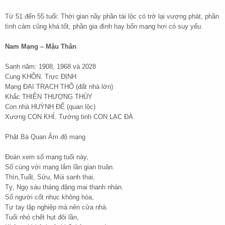
Từ 51 đến 55 tuổi: Thời gian nầy phần tài lộc có trở lại vượng phát, phần
tình cảm cũng khá tốt, phần gia đình hay bổn mạng hơi có suy yếu.
Nam Mạng – Mậu Thân
Sanh năm: 1908, 1968 và 2028
Cung KHÔN. Trực ĐỊNH
Mạng ĐẠI TRẠCH THỔ (đất nhà lớn)
Khắc THIÊN THƯỢNG THỦY
Con nhà HUỲNH ĐẾ (quan lộc)
Xương CON KHỈ. Tướng tinh CON LẠC ĐÀ
Phật Bà Quan Âm độ mạng
Đoán xem số mạng tuổi này,
Số cùng với mạng lắm lần gian truân.
Thìn,Tuất, Sửu, Mùi sanh thai,
Tỵ, Ngọ sáu tháng đặng mai thanh nhàn.
Số người cốt nhục không hòa,
Tự tay lập nghiệp mà nên cửa nhà.
Tuổi nhỏ chết hụt đôi lần,