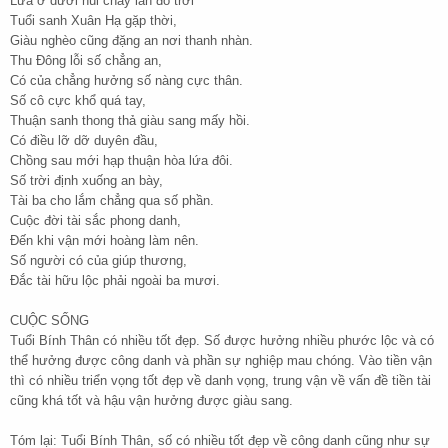
Lửa ở dưới núi cháy lan đỏ trời
Tuổi sanh Xuân Hạ gặp thời,
Giàu nghèo cũng đặng an nơi thanh nhàn.
Thu Đông lỗi số chẳng an,
Có của chẳng hưởng số nàng cực thân.
Số cô cực khổ quá tay,
Thuận sanh thong thả giàu sang mấy hồi.
Có điều lỡ dỡ duyên đầu,
Chồng sau mới hạp thuận hòa lứa đôi.
Số trời định xuống an bày,
Tài ba cho lắm chẳng qua số phần.
Cuộc đời tài sắc phong danh,
Đến khi vận mới hoàng làm nên.
Số người có của giúp thương,
Đắc tài hữu lộc phải ngoài ba mươi.
CUỘC SỐNG
Tuổi Bính Thân có nhiều tốt đẹp. Số được hưởng nhiều phước lộc và có
thể hưởng được công danh và phần sự nghiệp mau chóng. Vào tiền vận
thì có nhiều triển vọng tốt đẹp về danh vọng, trung vận về vấn đề tiền tài
cũng khá tốt và hậu vận hưởng được giàu sang.
Tóm lại: Tuổi Bính Thân, số có nhiều tốt đẹp về công danh cũng như sự