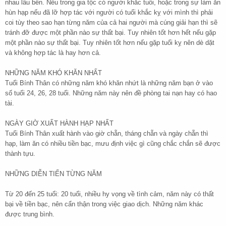
nhau lâu bền. Nếu trong gia tộc có người khắc tuổi, hoặc trong sự làm ăn
hùn hạp nếu đã lỡ hợp tác với người có tuổi khắc kỵ với mình thì phải
coi tùy theo sao hạn từng năm của cả hai người mà cúng giải hạn thì sẽ
tránh đỡ được một phần nào sự thất bại. Tuy nhiên tốt hơn hết nếu gặp
một phần nào sự thất bại. Tuy nhiên tốt hơn nếu gặp tuổi kỵ nên dè dặt
và không hợp tác là hay hơn cả.
NHỮNG NĂM KHÓ KHĂN NHẤT
Tuổi Bính Thân có những năm khó khăn nhứt là những năm bạn ở vào
số tuổi 24, 26, 28 tuổi. Những năm này nên đề phòng tai nạn hay có hao
tài.
NGÀY GIỜ XUẤT HÀNH HẠP NHẤT
Tuổi Bính Thân xuất hành vào giờ chẵn, tháng chẵn và ngày chẵn thì
hạp, làm ăn có nhiều tiền bạc, mưu định việc gì cũng chắc chắn sẽ được
thành tựu.
NHỮNG DIỄN TIẾN TỪNG NĂM
Từ 20 đến 25 tuổi: 20 tuổi, nhiều hy vọng về tình cảm, năm này có thất
bại về tiền bạc, nên cẩn thận trong việc giao dịch. Những năm khác
được trung bình.