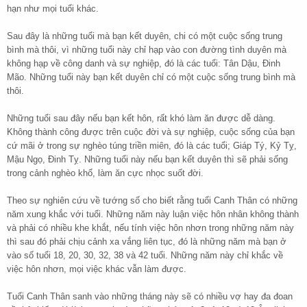
hạn như mọi tuổi khác.
Sau đây là những tuổi mà bạn kết duyên, chi có một cuộc sống trung
bình mà thôi, vì những tuổi này chỉ hạp vào con đường tình duyên mà
không hạp về công danh và sự nghiệp, đó là các tuổi: Tân Dậu, Đinh
Mão. Những tuổi này bạn kết duyên chỉ có một cuộc sống trung bình mà
thôi.
Những tuổi sau đây nếu bạn kết hôn, rất khó làm ăn được dễ dàng.
Không thành công được trên cuộc đời và sự nghiệp, cuộc sống của bạn
cứ mãi ở trong sự nghèo túng triền miên, đó là các tuổi; Giáp Tý, Kỷ Tỵ,
Mậu Ngọ, Đinh Tỵ. Những tuổi này nếu bạn kết duyên thì sẽ phải sống
trong cảnh nghèo khổ, làm ăn cực nhọc suốt đời.
Theo sự nghiên cứu về tướng số cho biết rằng tuổi Canh Thân có những
năm xung khắc với tuổi. Những năm này luận việc hôn nhân không thành
và phải có nhiều khe khắt, nếu tính việc hôn nhơn trong những năm này
thì sau đó phải chịu cảnh xa vắng liên tục, đó là những năm mà bạn ở
vào số tuổi 18, 20, 30, 32, 38 và 42 tuổi. Những năm này chỉ khắc về
việc hôn nhơn, mọi việc khác vẫn làm được.
Tuổi Canh Thân sanh vào những tháng này sẽ có nhiều vợ hay đa đoan