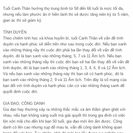
Tuổi Canh Thân hưởng thọ trung bình từ 58 đến 66 tuổi là mức tối đa,
nhưng nếu làm phước ăn ở hiền lành thì sẽ được tăng niên kỷ từ 5 năm,
gian ác thì sẽ giảm kỷ.
TÌNH DUYÊN
Theo chiêm tinh học và khoa huyền bí, tuổi Canh Thân về vấn đề tình
duyên và hạnh phúc sẽ diễn tiến như sau trong cuộc đời. Nếu bạn sanh
vào những tháng nầy thì cuộc đời phải ba lần thay đổi về vấn đề tình
duyên, đó là bạn sanh vào những tháng; 5, 7 và 11 Âm lịch. Nếu bạn
sanh vào những tháng nầy thì cuộc đời bạn sẽ hai lần thay đổi về vấn đề
tình duyên, đó là bạn sanh vào những tháng 1, 3, 4, 6, 8 và 12 Âm lịch.
Và nếu bạn sanh vào những tháng này thì bạn sẽ có hạnh phúc, đó là
bạn sanh vào những tháng 2, 9 và 11 Âm lịch. Trên đây là số mạng của
bạn đối với tình duyên và hạnh phúc căn cứ vào những tháng sanh để
quyết định cuộc đời.
GIA ĐẠO, CÔNG DANH
Gia đạo hay thường xảy ra những thắc mắc và âm thầm ghen ghét với
nhau, nếu bạn không sáng suốt mà giải quyết thì trong gia đình có việc
lộn xộn mãi cho đến khi bạn 50 tuổi, gia đạo mới êm ấm được. Công
danh có lên cao nhưng sụp đổ mau lẹ, vấn đề công danh không quan