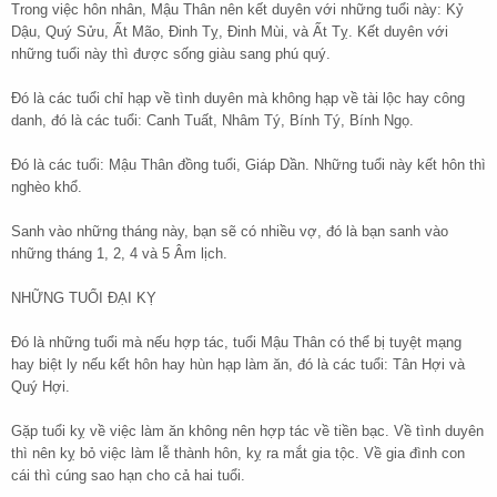
Trong việc hôn nhân, Mậu Thân nên kết duyên với những tuổi này: Kỷ
Dậu, Quý Sửu, Ất Mão, Đinh Tỵ, Đinh Mùi, và Ất Tỵ. Kết duyên với
những tuổi này thì được sống giàu sang phú quý.
Đó là các tuổi chỉ hạp về tình duyên mà không hạp về tài lộc hay công
danh, đó là các tuổi: Canh Tuất, Nhâm Tý, Bính Tý, Bính Ngọ.
Đó là các tuổi: Mậu Thân đồng tuổi, Giáp Dần. Những tuổi này kết hôn thì
nghèo khổ.
Sanh vào những tháng này, bạn sẽ có nhiều vợ, đó là bạn sanh vào
những tháng 1, 2, 4 và 5 Âm lịch.
NHỮNG TUỔI ĐẠI KỴ
Đó là những tuổi mà nếu hợp tác, tuổi Mậu Thân có thể bị tuyệt mạng
hay biệt ly nếu kết hôn hay hùn hạp làm ăn, đó là các tuổi: Tân Hợi và
Quý Hợi.
Gặp tuổi kỵ về việc làm ăn không nên hợp tác về tiền bạc. Về tình duyên
thì nên kỵ bỏ việc làm lễ thành hôn, kỵ ra mắt gia tộc. Về gia đình con
cái thì cúng sao hạn cho cả hai tuổi.