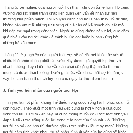
Tháng 6: Sự nghiệp của người tuổi Hợi thậm chí còn tồi tệ hơn. Họ cũng
vướng vào rất nhiều tranh chấp liên quan đến vấn đề nhân sự nên
thường khá phiền muộn. Lời khuyên dành cho họ là nên thay đổi tư duy,
không nên ôm mãi những tư tưởng cũ và cần có kế hoạch chi tiết mỗi
khi gặp trở ngại trong công việc. Ngoài ra cũng không nên ỷ lại, dựa dẫm
quá nhiều vào người khác để tránh bị lừa gạt hoặc bị bán đứng bởi
những kẻ xấu bụng.
Tháng 11: Sự nghiệp của người tuổi Hợi sẽ có đôi nét khỏi sắc với rất
nhiều khó khăn chồng chất từ trước đây được giải quyết kịp thời và
nhanh chóng. Tuy nhiên, họ vẫn cần phải cố gắng thật nhiều thì mới
mong có được thành công. Đường tài lộc vẫn chưa thật sự tốt lắm, vì
vậy, họ cần tranh thủ tích lũy tiền bạc ngay từ thời điểm hiện tại.
3. Tình yêu hôn nhân của người tuổi Hợi
Tình yêu là một phần không thể thiếu trong cuộc sống hạnh phúc của mỗi
con người. Theo đuổi một tình yêu đẹp cũng là nơi ý nghĩa của cuộc
sống tồn tại. Tù xưa đến nay, ai cũng mong muốn có được một tình yêu
đẹp và sẽ được sống suốt đời trong mật ngọt của tình yêu đó. “Những
người có số đào hoa thì thường gặp được nhiều điều may mắn”. Những
người cầm tinh khác nhau thì số phận, tình duyên của họ cũng sẽ khác