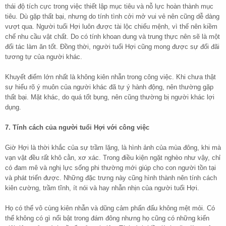
thái độ tích cực trong việc thiết lập mục tiêu và nỗ lực hoàn thành mục
tiêu. Dù gặp thất bại, nhưng do tính tình cởi mở vui vẻ nên cũng dễ dàng
vượt qua. Người tuổi Hợi luôn được tài lộc chiếu mệnh, vì thế nên kiềm
chế nhu cầu vật chất. Do có tính khoan dung và trung thực nên sẽ là một
đối tác làm ăn tốt. Đồng thời, người tuổi Hợi cũng mong được sự đối đãi
tương tự của người khác.
Khuyết điểm lớn nhất là không kiên nhẫn trong công việc. Khi chưa thật
sự hiểu rõ ý muôn của người khác đã tự ý hành động, nên thường gặp
thất bại. Mặt khác, do quá tốt bụng, nên cũng thường bị người khác lợi
dụng.
7. Tính cách của người tuổi Hợi với công việc
Giờ Hợi là thời khắc của sự trầm lặng, là hình ảnh của mùa đông, khi mà
vạn vật đều rất khô cằn, xơ xác. Trong điều kiện ngặt nghèo như vậy, chỉ
có đam mê và nghị lực sống phi thường mới giúp cho con người tồn tại
và phát triển được. Những đặc trưng này cũng hình thành nên tính cách
kiên cường, trầm tĩnh, ít nói và hay nhẫn nhịn của người tuổi Hợi.
Họ có thể vô cùng kiên nhẫn và dũng cảm phấn đấu không mệt mỏi. Có
thể không có gì nổi bật trong đám đông nhưng họ cũng có những kiến