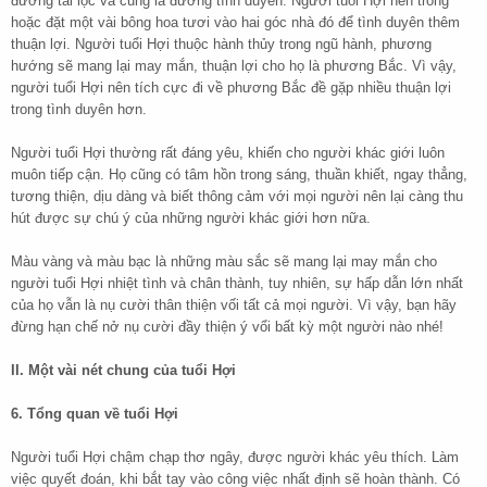
đường tài lộc và cũng là đường tình duyên. Người tuổi Hợi nên trồng
hoặc đặt một vài bông hoa tươi vào hai góc nhà đó để tình duyên thêm
thuận lợi. Người tuổi Hợi thuộc hành thủy trong ngũ hành, phương
hướng sẽ mang lại may mắn, thuận lợi cho họ là phương Bắc. Vì vậy,
người tuổi Hợi nên tích cực đi về phương Bắc đề gặp nhiều thuận lợi
trong tình duyên hơn.
Người tuổi Hợi thường rất đáng yêu, khiến cho người khác giới luôn
muôn tiếp cận. Họ cũng có tâm hồn trong sáng, thuần khiết, ngay thẳng,
tương thiện, dịu dàng và biết thông cảm với mọi người nên lại càng thu
hút được sự chú ý của những người khác giới hơn nữa.
Màu vàng và màu bạc là những màu sắc sẽ mang lại may mắn cho
người tuổi Hợi nhiệt tình và chân thành, tuy nhiên, sự hấp dẫn lớn nhất
của họ vẫn là nụ cười thân thiện vối tất cả mọi người. Vì vậy, bạn hãy
đừng hạn chế nở nụ cười đầy thiện ý vổi bất kỳ một người nào nhé!
II. Một vài nét chung của tuổi Hợi
6. Tổng quan về tuổi Hợi
Người tuổi Hợi chậm chạp thơ ngây, được người khác yêu thích. Làm
việc quyết đoán, khi bắt tay vào công việc nhất định sẽ hoàn thành. Có