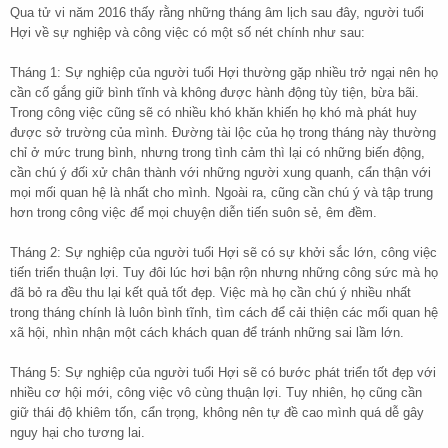
Qua tử vi năm 2016 thấy rằng những tháng âm lịch sau đây, người tuổi
Hợi về sự nghiệp và công việc có một số nét chính như sau:
Tháng 1: Sự nghiệp của người tuổi Hợi thường gặp nhiều trở ngại nên họ
cần cố gắng giữ bình tĩnh và không được hành động tùy tiện, bừa bãi.
Trong công việc cũng sẽ có nhiều khó khăn khiến họ khó mà phát huy
được sở trường của mình. Đường tài lộc của họ trong tháng này thường
chỉ ở mức trung bình, nhưng trong tình cảm thì lại có những biến động,
cần chú ý đối xử chân thành với những người xung quanh, cẩn thận với
mọi mối quan hệ là nhất cho mình. Ngoài ra, cũng cần chú ý và tập trung
hơn trong công việc để mọi chuyện diễn tiến suôn sẻ, êm đềm.
Tháng 2: Sự nghiệp của người tuổi Hợi sẽ có sự khởi sắc lớn, công việc
tiến triển thuận lợi. Tuy đôi lúc hơi bận rộn nhưng những công sức mà họ
đã bỏ ra đều thu lại kết quả tốt đẹp. Việc mà họ cần chú ý nhiều nhất
trong tháng chính là luôn bình tĩnh, tìm cách để cải thiện các mối quan hệ
xã hội, nhìn nhận một cách khách quan để tránh những sai lầm lớn.
Tháng 5: Sự nghiệp của người tuổi Hợi sẽ có bước phát triển tốt đẹp với
nhiều cơ hội mới, công việc vô cùng thuận lợi. Tuy nhiên, họ cũng cần
giữ thái độ khiêm tốn, cẩn trọng, không nên tự đề cao mình quá dễ gây
nguy hại cho tương lai.