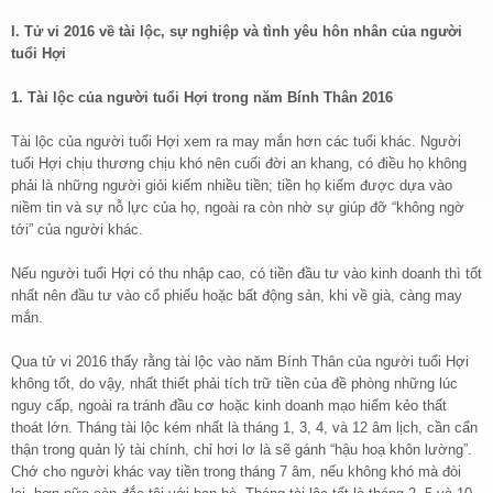
I. Tử vi 2016 về tài lộc, sự nghiệp và tình yêu hôn nhân của người
tuổi Hợi
1. Tài lộc của người tuổi Hợi trong năm Bính Thân 2016
Tài lộc của người tuổi Hợi xem ra may mắn hơn các tuổi khác. Người
tuổi Hợi chịu thương chịu khó nên cuối đời an khang, có điều họ không
phải là những người giỏi kiếm nhiều tiền; tiền họ kiếm được dựa vào
niềm tin và sự nỗ lực của họ, ngoài ra còn nhờ sự giúp đỡ “không ngờ
tới” của người khác.
Nếu người tuổi Hợi có thu nhập cao, có tiền đầu tư vào kinh doanh thì tốt
nhất nên đầu tư vào cổ phiếu hoặc bất động sản, khi về già, càng may
mắn.
Qua tử vi 2016 thấy rằng tài lộc vào năm Bính Thân của người tuổi Hợi
không tốt, do vậy, nhất thiết phải tích trữ tiền của đề phòng những lúc
nguy cấp, ngoài ra tránh đầu cơ hoặc kinh doanh mạo hiểm kẻo thất
thoát lớn. Tháng tài lộc kém nhất là tháng 1, 3, 4, và 12 âm lịch, cần cẩn
thận trong quản lý tài chính, chỉ hơi lơ là sẽ gánh “hậu hoạ khôn lường”.
Chớ cho người khác vay tiền trong tháng 7 âm, nếu không khó mà đòi