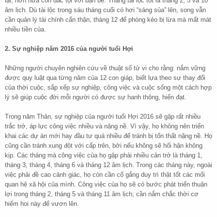
lại, hơn nữa còn đắc tội với bạn bè. Tháng tài lộc tốt là tháng 2, 5 và 10
âm lịch. Dù tài lộc trong sáu tháng cuối có hơi “sáng sủa” lên, song vẫn
cần quản lý tài chính cẩn thận, tháng 12 để phòng kẻo bị lừa mà mất mát
nhiều tiền của.
2. Sự nghiệp năm 2016 của người tuổi Hợi
Những người chuyên nghiên cứu về thuật số tử vi cho rằng: nắm vững
được quy luật qua từng năm của 12 con giáp, biết lựa theo sự thay đổi
của thời cuộc, sắp xếp sự nghiệp, công việc và cuộc sống một cách hợp
lý sẽ giúp cuộc đời mỗi người có được sự hanh thông, hiển đạt.
Trong năm Thân, sự nghiệp của người tuổi Hợi 2016 sẽ gặp rất nhiều
trắc trở, áp lực công việc nhiều và nặng nề. Vì vậy, họ không nên triển
khai các dự án mới hay đầu tư quá nhiều để tránh bị tổn thất nặng nề. Họ
cũng cần tránh xung đột với cấp trên, bởi nếu không sẽ hối hận không
kịp. Các tháng mà công việc của họ gặp phải nhiều cản trở là tháng 1,
tháng 3, tháng 4, tháng 6 và tháng 12 âm lịch. Trong các tháng này, ngoài
việc phải đề cao cảnh giác, họ còn cần cố gắng duy trì thật tốt các mối
quan hệ xã hội của mình. Công việc của họ sẽ có bước phát triển thuận
lợi trong tháng 2, tháng 5 và tháng 11 âm lịch; cần nắm chắc thời cơ
hiếm hoi này để vươn lên.