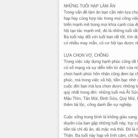
NHỮNG TUỔI HẠP LÀM ĂN
Trong vấn đề làm ăn bạn cần nên lựa chọ
hạp hay cùng hợp tác trong mọi công việc
triển mạnh mẽ trong mọi khía cạnh của đ
hội tạo tác mạnh mẽ, đó là những tuổi rấ
Ba tuổi này đối với tuổi bạn rất tốt, tìm 
có nhiều may mắn, có cơ hội tạo được nh
LỰA CHỌN VỢ, CHỒNG
Trong việc xây dựng hạnh phúc cũng rất 
có số mạng và sự diễn tiến từ đợt của n
chon hạnh phúc hôn nhân cũng đem lại 
phúc, mà trong việc xã hội, tiền bạc nhờ
cuộc đời bạn mà lựa chọn được những tu
quý nhất trong đời: những tuổi mà Ất Sửu
Mậu Thìn, Tân Mùi, Đinh Sửu, Quý Mùi, K
thêm tài lộc, công danh lẫn sự nghiệp.
Cuộc sống trung bình là không giàu sang
duyên của bạn gặp những tuổi này, tuy có
tiền tài chỉ đủ ăn, đủ mặc mà thôi. Đó l
Thân. Ba tuổi này hạp về tình cảm, chỉ 