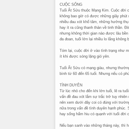
CUỘC SỐNG
Tuổi Ất Sửu thuộc Mạng Kim. Cuộc đời có
không bao giờ có được những giây phút n
nhiều đau xót khổ tâm, những hưởng thụ
hay ít ra cũng thanh thản về tinh thần. Đ
nhưng không thời gian nào được lâu bền 
đa đoan, tuổi lớn lại nhiều lo lắng khôn
Tóm lại, cuộc đời ở vào tình trạng như m
ít khi được sóng lặng gió yên.
Tuổi Ất Sửu có mạng giàu, nhưng thường h
bình từ 60 đến 65 tuổi. Nhưng nếu có phú
TÌNH DUYÊN
Từ lúc nhỏ cho đến khi lớn tuổi, lẽ ra tu
vấn đề đau xót lắm sự trắc trở tuy nhiê
nên xem dưới đây coi có đúng với trường
nữa trong vấn đề tình duyên hạnh phúc.
hay sống hẩm hiu có quạnh với tuổi đời c
Nếu bạn sanh vào những tháng này, thì h