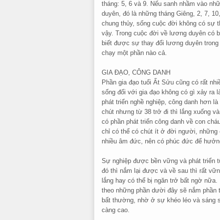
tháng: 5, 6 và 9. Nếu sanh nhầm vào nhữn
duyên, đó là những tháng Giêng, 2, 7, 10
chung thủy, sống cuộc đời không có sự t
vậy. Trong cuộc đời về lương duyên có 
biết được sự thay đổi lương duyên trong
chạy một phần nào cả.
GIA ĐẠO, CÔNG DANH
Phần gia đạo tuổi Ất Sửu cũng có rất nh
sống đối với gia đạo không có gì xảy ra 
phát triển nghề nghiệp, công danh hơn là
chút nhưng từ 38 trở đi thì lắng xuống v
có phần phát triển công danh về con chá
chỉ có thể có chút ít ở đời người, những
nhiều âm đức, nên có phúc đức để hưởn
Sự nghiệp được bền vững và phát triển từ
đó thì nắm lại được và về sau thì rất v
lắng hay có thể bị ngăn trở bất ngờ nữa
theo những phần dười đây sẽ nắm phần th
bất thường, nhờ ở sự khéo léo và sáng s
càng cao.