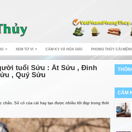
»
»
NG
XEM TỬ VI
CẤM KỴ VÀ HÓA GIẢI
PHONG THỦY CẢI MỆN
gười tuổi Sửu : Ất Sửu , Đinh
THÔNG
Sửu , Quý Sửu
CẤM K
c chắn. Số có của cải hay tạo được nhiều tốt đẹp trong thời