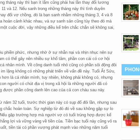
g tháng này thì bạn ít lắm cũng phải hai lần thay đổi lương
, 11 và 12. Nếu sanh trong những tháng này thì tình duyên
hay đổi vợ chồng, đó là bạn sanh nhằm những tháng 3, 4 và 8
ba hoàn cảnh khác nhau, và sự sanh sản cũng tùy theo đó mà
 một cuộc đời, vậy những điều kể trên chắc chắn sẽ không sai,
iều phiền phức, nhưng nhờ ở sự nhẫn nại và nhịn nhục nên sự
làm có thể gây nên nhiều sự khổ tâm, phần con cái có cơ hội
 cá nhân mình. Về công danh tuổi nhỏ cũng có phần sôi động đôi
PHON
à im lặng không có những phát triển về vấn đề này. Tuổi Ất Sửu,
u hơn là cá nhân mình, tuy nhiên, không phải không có, nhưng
 con người có chút địa vị trong xã hội là những người đã có
g được phần công danh lên cao của cả con cháu sau này.
 năm 32 tuổi, trước thời gian này có sụp đổ đôi lần, nhưng sau
ững chắc hoàn toàn. Sự nghiệp từ đó đó về sau không gặp sự lo
. Nếu gặp trường hợp mà người vợ có tuổi trùng hợp được kể
ắng lợi và vững vàng về tiền của. Tiền bạc tuổi này cũng vô ra
uốt, tiền tài có phần vượng phát mạnh vào những năm tuổi