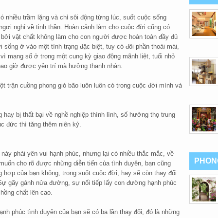
 nhiều trầm lặng và chỉ sôi động từng lúc, suốt cuộc sống
gơi nghỉ về tinh thần. Hoàn cảnh làm cho cuộc đời cũng có
 bởi vật chất không làm cho con người được hoàn toàn đầy đủ
ời sống ở vào một tình trạng đặc biệt, tuy có đôi phần thoải mái,
vì mạng số ở trong một cung kỳ giao động mãnh liệt, tuổi nhỏ
g bao giờ được yên trí mà hưởng thanh nhàn.
ột trận cuồng phong gió bão luôn luôn có trong cuộc đời mình và
ay bị thất bại về nghề nghiệp thình lình, số hưởng thọ trung
c đức thì tăng thêm niên kỷ.
ổi này phải yên vui hạnh phúc, nhưng lại có nhiều thắc mắc, về
PHON
n muốn cho rõ được những diễn tiến của tình duyên, bạn cũng
 hợp của bạn không, trong suốt cuộc đời, hay sẽ còn thay đổi
 Sự gãy gánh nửa đường, sự nối tiếp lấy con đường hạnh phúc
hồng chất lên cao.
ạnh phúc tình duyên của bạn sẽ có ba lần thay đổi, đó là những