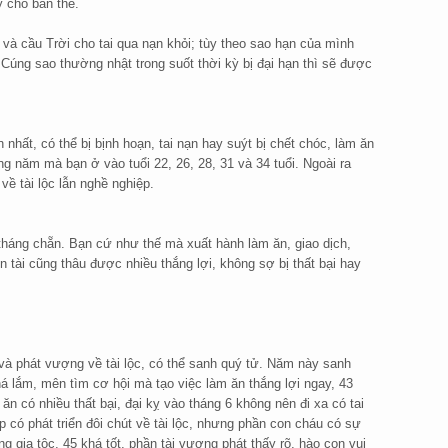
 cho bản thể.
n và cầu Trời cho tai qua nạn khỏi; tùy theo sao hạn của mình
úng sao thường nhật trong suốt thời kỳ bị đại hạn thì sẽ được
nhất, có thể bị bịnh hoạn, tai nạn hay suýt bị chết chóc, làm ăn
ng năm mà bạn ở vào tuổi 22, 26, 28, 31 và 34 tuổi. Ngoài ra
ề tài lộc lẫn nghề nghiệp.
 tháng chẵn. Bạn cứ như thế mà xuất hành làm ăn, giao dịch,
ền tài cũng thâu được nhiều thắng lợi, không sợ bị thất bại hay
á và phát vượng về tài lộc, có thể sanh quý tử. Năm này sanh
 khá lắm, mên tìm cơ hội mà tạo việc làm ăn thắng lợi ngay, 43
 ăn có nhiều thất bại, đại kỵ vào tháng 6 không nên đi xa có tai
ệp có phát triển đôi chút về tài lộc, nhưng phần con cháu có sự
g gia tộc, 45 khá tốt, phần tài vượng phát thấy rõ, hào con vui