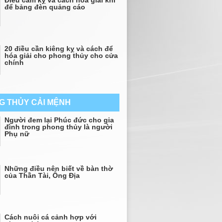
Điều cầm kỵ và cách hóa giải khi
để bảng đèn quảng cáo
20 điều cần kiêng kỵ và cách để
hóa giải cho phong thủy cho cửa
chính
G THỦY CẢI MỆNH
Người đem lại Phúc đức cho gia
đình trong phong thủy là người
Phụ nữ
Những điều nên biết về bàn thờ
của Thần Tài, Ông Địa
Cách nuôi cá cảnh hợp với