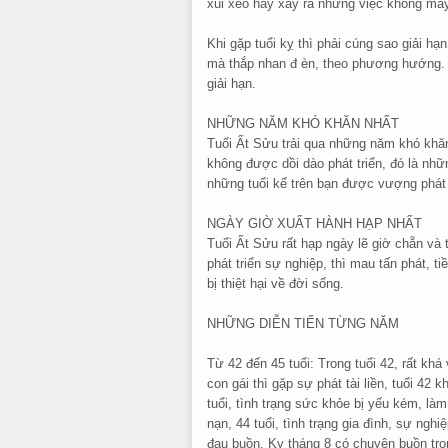
xui xẻo hay xảy ra những việc không may
Khi gặp tuổi kỵ thì phải cúng sao giải hạ
mà thắp nhan đ èn, theo phương hướng. C
giải hạn.
NHỮNG NĂM KHÓ KHĂN NHẤT
Tuổi Ất Sửu trải qua những năm khó khăn 
không được dồi dào phát triển, đó là nhữ
những tuổi kể trên bạn được vượng phát v
NGÀY GIỜ XUẤT HÀNH HẠP NHẤT
Tuổi Ất Sửu rất hạp ngày lẽ giờ chẵn và
phát triển sự nghiệp, thì mau tấn phát, ti
bị thiệt hại về đời sống.
NHỮNG DIỄN TIẾN TỪNG NĂM
Từ 42 đến 45 tuổi: Trong tuổi 42, rất kh
con gái thì gặp sự phát tài liền, tuổi 42
tuổi, tình trạng sức khỏe bị yếu kém, làm
nạn, 44 tuổi, tình trạng gia đình, sự nghi
đau buồn. Kỵ tháng 8 có chuyện buồn tron