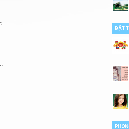
HÓ
ĐẶT 
ờ.
PHON