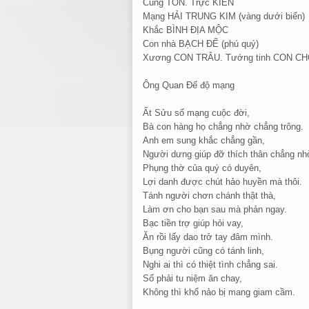
Cung TỐN. Trực KIÊN
Mạng HẢI TRUNG KIM (vàng dưới biển)
Khắc BÌNH ĐỊA MỘC
Con nhà BẠCH ĐẾ (phú quý)
Xương CON TRÂU. Tướng tinh CON C
Ông Quan Đế độ mạng
Ất Sửu số mạng cuộc đời,
Bà con hàng họ chẳng nhờ chẳng trông.
Anh em sung khắc chẳng gần,
Người dưng giúp đỡ thích thân chẳng nh
Phụng thờ của quý có duyên,
Lợi danh được chút hảo huyền mà thôi.
Tánh người chơn chánh thật thà,
Làm ơn cho bạn sau mà phản ngay.
Bạc tiền trợ giúp hỏi vay,
Ăn rồi lấy dao trở tay đâm mình.
Bụng người cũng có tánh linh,
Nghi ai thì có thiệt tình chẳng sai.
Số phải tu niệm ăn chay,
Không thì khổ nảo bị mang giam cầm.