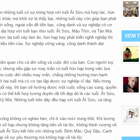
n những tuổi có sự trùng hợp với tuổi Ất Sửu mà hợp tác, hùn
 khác mà khỏi sợ bị thấy bại, những tuổi này còn giúp bạn phát
ời sống, ngoài vấn đề tiền bạc, công danh và sự nghiệp có cơ
t đại hợp với tuổi bạn như tuổi: Ất Sửu, Mậu Thìn, và Tân Mùi.
XEM 
được ba tuổi này làm ăn, hùn hạp hay phát triển nghề nghiệp thì
iều tiền của. Sự nghiệp vững vàng, công danh thành đạt.
liên quan cho cả đời sống và cuộc đời của bạn. Con người tuy
ó, nhưng nếu gặp sự may mắn có tuổi hùn hạp trong việc lựa
cho cuộc đời nhiều may mắn, chẳng những hưởng trọn hạnh
 ở hai tuổi mà có cơ tạo lập được sự nghiệp vĩ đại. Nếu trong
ổi này, thì bạn sẽ hưởng được một cuộc sống cao sang, quyền
 có thể kết hợp lương duyên rất tốt đẹp đó là các tuổi: Ất Sửu,
ỷ Mùi. Những tuổi trên đây đều hạp với tuổi Ất Sửu, và tăng
 cũng không có nghèo hèn, chỉ ở vào mức trung thôi. Khi lương
 số hạp nhưng không tăng tiến về tài lộc, không thịnh vượng về
à tuổi Ất Sửu kết hôn với những tuổi: Đinh Mão, Quý Dậu, Canh
hạp về sự yêu thương mà không hạp về tài lộc.