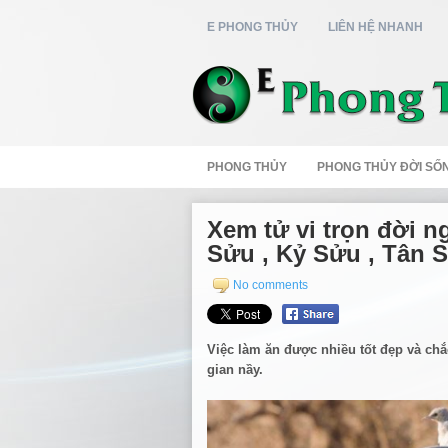
E PHONG THỦY
LIÊN HỆ NHANH
PHONG THỦY
PHONG THỦY ĐỜI SỐ
Xem tử vi trọn đời n
Sửu , Kỷ Sửu , Tân 
No comments
Việc làm ăn được nhiều tốt đẹp và chắ
gian nầy.