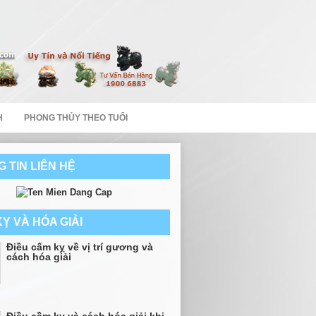
H
PHONG THỦY THEO TUỔI
 TIN LIÊN HỆ
Ỵ VÀ HÓA GIẢI
Điều cấm kỵ về vị trí gương và
cách hóa giải