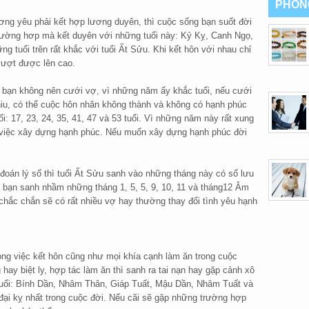
PHON
ơng yêu phải kết hợp lương duyên, thì cuộc sống bạn suốt đời
trường hơp mà kết duyên với những tuổi này: Kỷ Kỵ, Canh Ngọ,
g tuổi trên rất khắc với tuổi Ất Sửu. Khi kết hôn với nhau chỉ
vượt được lên cao.
 bạn không nên cưới vợ, vì những năm ấy khắc tuổi, nếu cưới
hiu, có thể cuộc hôn nhân không thành và không có hạnh phúc
: 17, 23, 24, 35, 41, 47 và 53 tuổi. Vì những năm này rất xung
 việc xây dựng hạnh phúc. Nếu muốn xây dựng hạnh phúc đời
 đoán lý số thì tuổi Ất Sửu sanh vào những tháng này có số lưu
à bạn sanh nhầm những tháng 1, 5, 5, 9, 10, 11 và tháng12 Âm
chắc chắn sẽ có rất nhiều vợ hay thường thay đổi tình yêu hạnh
rong việc kết hôn cũng như mọi khía cạnh làm ăn trong cuộc
hay biệt ly, hợp tác làm ăn thì sanh ra tai nạn hay gặp cảnh xô
 tuổi: Bính Dần, Nhâm Thân, Giáp Tuất, Mậu Dần, Nhâm Tuất và
ại kỵ nhất trong cuộc đời. Nếu cãi sẽ gặp những trường hợp