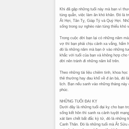
Khi đã gặp những tuổi này mà bạn vì thư
túng quẫn, việc làm ăn khó khăn. Đó là 
Ất Hợi, Tân Tỵ, Giáp Tý và Quý Hợi. Nhữn
sống trong sự nghèo nàn túng thiếu khó 
Trong cuộc đời bạn lại có những năm mà
vợ thì bạn phải chịu cảnh xa vắng, hẩm 
đó là những năm mà bạn ở vào những tuổi
khắc với tuổi của bạn và không hợp cho
đời nên tránh đi những năm kể trên.
Theo những tài liệu chiêm tinh, khoa học
thê thường hay đau khổ về đ àn bà, đó l
lịch. Bạn nếu sanh vào những tháng này 
phúc.
NHỮNG TUỔI ĐẠI KỴ
Dưới đây là những tuổi đại kỵ cho bạn t
sống kết hôn thì sanh ra cảnh tuyệt mạng 
xát làm chết bất đắc kỳ tử, đó là những
Canh Thân. Đó là những tuổi mà Ất Sửu đ