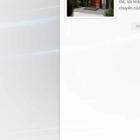
thể, tốt nhấ
chuyển cử
X