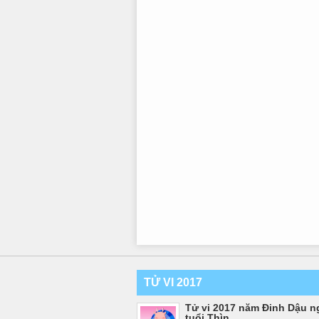
TỬ VI 2017
Tử vi 2017 năm Đinh Dậu n
tuổi Thìn