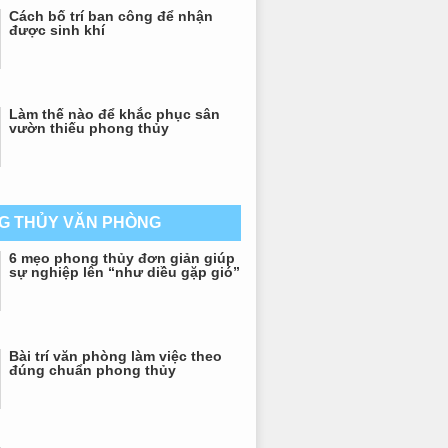
Cách bố trí ban công để nhận
được sinh khí
Làm thế nào để khắc phục sân
vườn thiếu phong thủy
G THỦY VĂN PHÒNG
6 mẹo phong thủy đơn giản giúp
sự nghiệp lên “như diều gặp gió”
Bài trí văn phòng làm việc theo
đúng chuẩn phong thủy