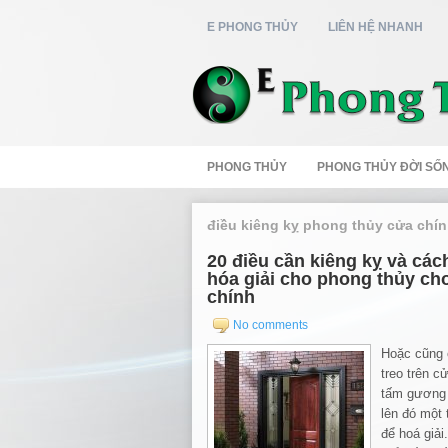
E PHONG THỦY
LIÊN HỆ NHANH
PHONG THỦY
PHONG THỦY ĐỜI SỐ
điều kiêng kỵ phong thủy cửa chí
20 điều cần kiêng kỵ và các
hóa giải cho phong thủy ch
chính
No comments
Hoặc cũng 
treo trên c
tấm gương l
lên đó một 
để hoá giải