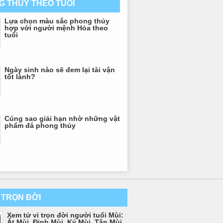
G THỦY THEO TUỔI
Lựa chọn màu sắc phong thủy
hợp với người mệnh Hỏa theo
tuổi
Ngày sinh nào sẽ đem lại tài vận
tốt lành?
Cúng sao giải hạn nhờ những vật
phẩm đá phong thủy
I TRỌN ĐỜI
Xem tử vi trọn đời người tuổi Mùi:
Ất Mùi, Đinh Mùi, Kỷ Mùi, Tân Mùi,