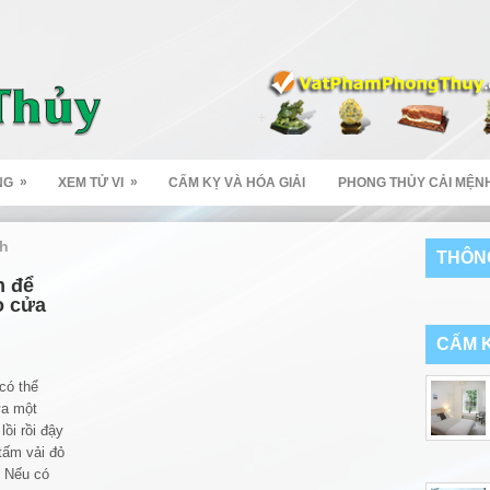
»
»
NG
XEM TỬ VI
CẤM KỴ VÀ HÓA GIẢI
PHONG THỦY CẢI MỆN
nh
THÔNG
h để
o cửa
CẤM K
có thể
ửa một
ồi rồi đậy
tấm vải đỏ
. Nếu có