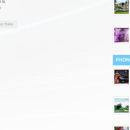
t là
a
em Thêm
PHON