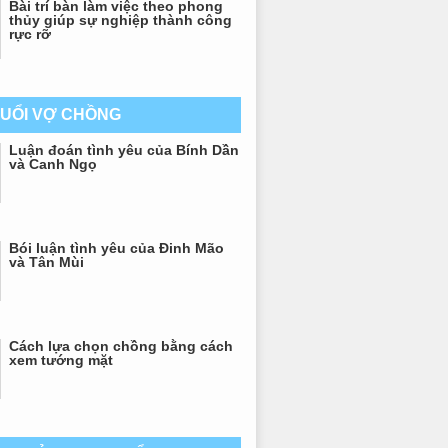
Bài trí bàn làm việc theo phong
thủy giúp sự nghiệp thành công
rực rỡ
TUỔI VỢ CHỒNG
Luận đoán tình yêu của Bính Dần
và Canh Ngọ
Bói luận tình yêu của Đinh Mão
và Tân Mùi
Cách lựa chọn chồng bằng cách
xem tướng mặt