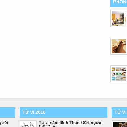
PHON
TỬ VI 2016
TỬ V
gười
Tử vi năm Bính Thân 2016 người
tuổi Dậu