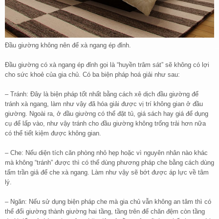
Đầu giường không nên để xà ngang ép đỉnh.
Đầu giường có xà ngang ép đỉnh gọi là “huyền trâm sát” sẽ không có lợi
cho sức khoẻ của gia chủ. Có ba biện pháp hoá giải như sau:
– Tránh: Đây là biện pháp tốt nhất bằng cách xê dịch đầu giường để
tránh xà ngang, làm như vậy đã hóa giải được vị trí không gian ở đầu
giường. Ngoài ra, ở đầu giường có thể đặt tủ, giá sách hay giá để dụng
cụ để lấp vào, như vậy tránh cho đầu giường không trống trải hơn nữa
có thể tiết kiệm được không gian.
– Che: Nếu diện tích căn phòng nhỏ hẹp hoặc vì nguyên nhân nào khác
mà không “tránh” được thì có thể dùng phương pháp che bằng cách dùng
tấm trần giả để che xà ngang. Làm như vậy sẽ bớt được áp lực về tâm
lý.
– Ngăn: Nếu sử dụng biện pháp che mà gia chủ vẫn không an tâm thì có
thể đổi giường thành giường hai tầng, tầng trên để chăn đệm còn tầng