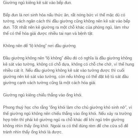
Giường ngủ kiêng kê sát vào bếp đun.
Bếp đun là nơi sinh hỏa nấu thức ăn, rất nóng bức vì thế mặc dù có
tường, vách ngăn cách thì đầu giường cũng không nên kê sát vào bếp
đun. Tốt nhất nên kê giường ra một chỗ khác của phòng ngủ, làm như
thế có thể hóa giải được nhiều tai nạn và bệnh tật.
Không nên để “lộ không” nơi đầu giường.
Đầu giường không nên “lộ không” điều đó có nghĩa là đầu giường không
kê sát vào tường, không có chỗ dựa, không có chỗ che chở, vì thế hung
nhiều cát ít. Nếu đầu giường không kê sát vào tường được thì cuối
giường nên kê sát vào tường, còn nếu không có thể đặt kệ tủ sát đầu
giường cạnh vách tường cũng là một cách hóa giải.
Giường ngủ kiêng chiếu thẳng vào ống khói.
Phong thuỷ học cho rằng “ống khói làm cho chủ giường khó sinh nở”, vì
thế giường ngủ không nên chiếu thẳng vào ống khói. Nếu xảy ra trường
hợp trên thì phải kê giường ngủ ra chỗ khác để khi ngủ trên giường
không nhìn thấy ống khói. Ngoài ra có thể dùng rèm để che cửa sổ để
tránh nhìn thấy ống khói là được.