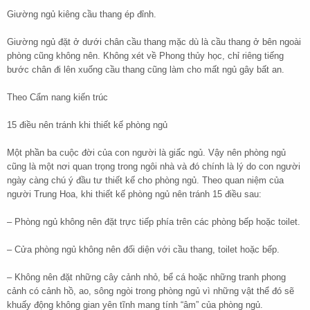
Giường ngủ kiêng cầu thang ép đỉnh.
Giường ngủ đặt ở dưới chân cầu thang mặc dù là cầu thang ở bên ngoài
phòng cũng không nên. Không xét về Phong thủy học, chỉ riêng tiếng
bước chân đi lên xuống cầu thang cũng làm cho mất ngủ gây bất an.
Theo Cẩm nang kiến trúc
15 điều nên tránh khi thiết kế phòng ngủ
Một phần ba cuộc đời của con người là giấc ngủ. Vậy nên phòng ngủ
cũng là một nơi quan trọng trong ngôi nhà và đó chính là lý do con người
ngày càng chú ý đầu tư thiết kế cho phòng ngủ. Theo quan niệm của
người Trung Hoa, khi thiết kế phòng ngủ nên tránh 15 điều sau:
– Phòng ngủ không nên đặt trực tiếp phía trên các phòng bếp hoặc toilet.
– Cửa phòng ngủ không nên đối diện với cầu thang, toilet hoặc bếp.
– Không nên đặt những cây cảnh nhỏ, bể cá hoặc những tranh phong
cảnh có cảnh hồ, ao, sông ngòi trong phòng ngủ vì những vật thể đó sẽ
khuấy động không gian yên tĩnh mang tính “âm” của phòng ngủ.