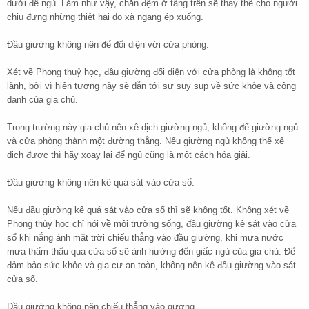
dưới để ngủ. Làm như vậy, chăn đệm ở tầng trên sẽ thay thế cho người
chịu đựng những thiệt hại do xà ngang ép xuống.
Đầu giường không nên để đối diện với cửa phòng:
Xét về Phong thuỷ học, đầu giường đối diện với cửa phòng là không tốt
lành, bởi vì hiện tượng này sẽ dẫn tới sự suy sụp về sức khỏe và công
danh của gia chủ.
Trong trường này gia chủ nên xê dịch giường ngủ, không để giường ngủ
và cửa phòng thành một đường thẳng. Nếu giường ngủ không thể xê
dịch được thì hãy xoay lại để ngủ cũng là một cách hóa giải.
Đầu giường không nên kê quá sát vào cửa sổ.
Nếu đầu giường kê quá sát vào cửa sổ thì sẽ không tốt. Không xét về
Phong thủy học chỉ nói về môi trường sống, đầu giường kê sát vào cửa
sổ khi nắng ánh mặt trời chiếu thẳng vào đầu giường, khi mưa nước
mưa thẩm thấu qua cửa sổ sẽ ảnh hưởng đến giấc ngủ của gia chủ. Để
đảm bảo sức khỏe và gia cư an toàn, không nên kê đầu giường vào sát
cửa sổ.
Đầu giường không nên chiếu thẳng vào gương.