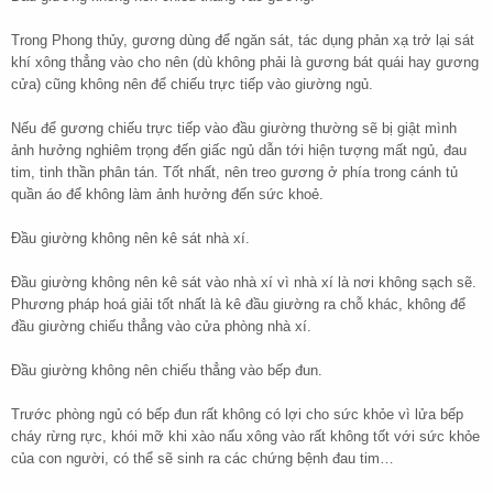
Trong Phong thủy, gương dùng để ngăn sát, tác dụng phản xạ trở lại sát
khí xông thẳng vào cho nên (dù không phải là gương bát quái hay gương
cửa) cũng không nên để chiếu trực tiếp vào giường ngủ.
Nếu để gương chiếu trực tiếp vào đầu giường thường sẽ bị giật mình
ảnh hưởng nghiêm trọng đến giấc ngủ dẫn tới hiện tượng mất ngủ, đau
tim, tinh thần phân tán. Tốt nhất, nên treo gương ở phía trong cánh tủ
quần áo để không làm ảnh hưởng đến sức khoẻ.
Đầu giường không nên kê sát nhà xí.
Đầu giường không nên kê sát vào nhà xí vì nhà xí là nơi không sạch sẽ.
Phương pháp hoá giải tốt nhất là kê đầu giường ra chỗ khác, không để
đầu giường chiếu thẳng vào cửa phòng nhà xí.
Đầu giường không nên chiếu thẳng vào bếp đun.
Trước phòng ngủ có bếp đun rất không có lợi cho sức khỏe vì lửa bếp
cháy rừng rực, khói mỡ khi xào nấu xông vào rất không tốt với sức khỏe
của con người, có thể sẽ sinh ra các chứng bệnh đau tim…