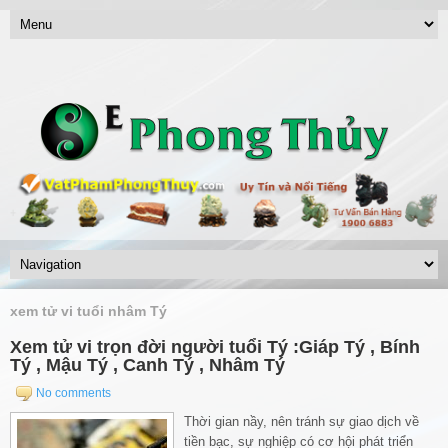
xem tử vi tuổi nhâm Tý
Xem tử vi trọn đời người tuổi Tý :Giáp Tý , Bính
Tý , Mậu Tý , Canh Tý , Nhâm Tý
No comments
Thời gian nầy, nên tránh sự giao dịch về
tiền bạc, sự nghiệp có cơ hội phát triển