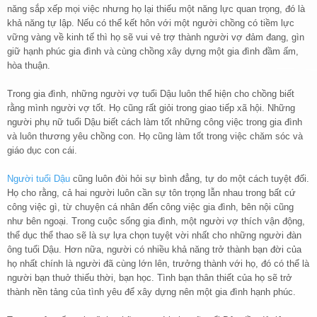
năng sắp xếp mọi việc nhưng họ lại thiếu một năng lực quan trọng, đó là
khả năng tự lập. Nếu có thể kết hôn với một người chồng có tiềm lực
vững vàng về kinh tế thì họ sẽ vui vẻ trợ thành người vợ đảm đang, gìn
giữ hạnh phúc gia đình và cùng chồng xây dựng một gia đình đầm ấm,
hòa thuận.
Trong gia đình, những người vợ tuổi Dậu luôn thể hiện cho chồng biết
rằng mình người vợ tốt. Họ cũng rất giỏi trong giao tiếp xã hội. Những
người phụ nữ tuổi Dậu biết cách làm tốt những công việc trong gia đình
và luôn thương yêu chồng con. Họ cũng làm tốt trong việc chăm sóc và
giáo dục con cái.
Người tuổi Dậu
cũng luôn đòi hỏi sự bình đẳng, tự do một cách tuyệt đối.
Họ cho rằng, cả hai người luôn cần sự tôn trọng lẫn nhau trong bất cứ
công việc gì, từ chuyện cá nhân đến công việc gia đình, bên nội cũng
như bên ngoại. Trong cuộc sống gia đình, một người vợ thích vận động,
thể dục thể thao sẽ là sự lựa chọn tuyệt vời nhất cho những người đàn
ông tuổi Dậu. Hơn nữa, người có nhiều khả năng trở thành bạn đời của
họ nhất chính là người đã cùng lớn lên, trưởng thành với họ, đó có thể là
người bạn thuở thiếu thời, bạn học. Tình bạn thân thiết của họ sẽ trở
thành nền tảng của tình yêu để xây dựng nên một gia đình hạnh phúc.