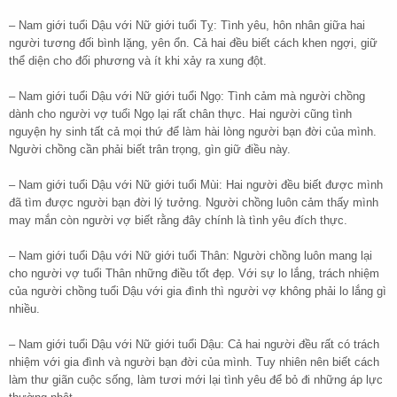
– Nam giới tuổi Dậu với Nữ giới tuổi Tỵ: Tình yêu, hôn nhân giữa hai
người tương đối bình lặng, yên ổn. Cả hai đều biết cách khen ngợi, giữ
thể diện cho đối phương và ít khi xảy ra xung đột.
– Nam giới tuổi Dậu với Nữ giới tuổi Ngọ: Tình cảm mà người chồng
dành cho người vợ tuổi Ngọ lại rất chân thực. Hai người cũng tình
nguyện hy sinh tất cả mọi thứ để làm hài lòng người bạn đời của mình.
Người chồng cần phải biết trân trọng, gìn giữ điều này.
– Nam giới tuổi Dậu với Nữ giới tuổi Mùi: Hai người đều biết được mình
đã tìm được người bạn đời lý tưởng. Người chồng luôn cảm thấy mình
may mắn còn người vợ biết rằng đây chính là tình yêu đích thực.
– Nam giới tuổi Dậu với Nữ giới tuổi Thân: Người chồng luôn mang lại
cho người vợ tuổi Thân những điều tốt đẹp. Với sự lo lắng, trách nhiệm
của người chồng tuổi Dậu với gia đình thì người vợ không phải lo lắng gì
nhiều.
– Nam giới tuổi Dậu với Nữ giới tuổi Dậu: Cả hai người đều rất có trách
nhiệm với gia đình và người bạn đời của mình. Tuy nhiên nên biết cách
làm thư giãn cuộc sống, làm tươi mới lại tình yêu để bỏ đi những áp lực