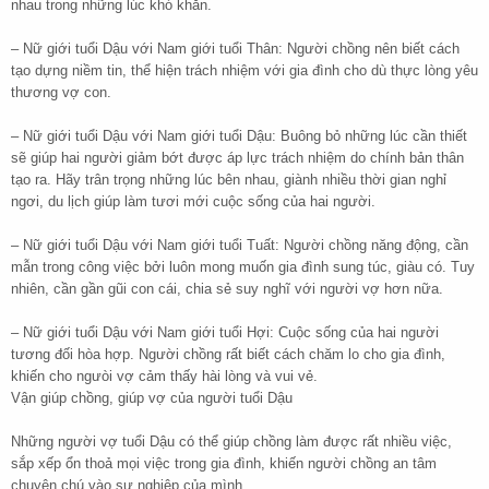
nhau trong những lúc khó khăn.
– Nữ giới tuổi Dậu với Nam giới tuổi Thân: Người chồng nên biết cách
tạo dựng niềm tin, thể hiện trách nhiệm với gia đình cho dù thực lòng yêu
thương vợ con.
– Nữ giới tuổi Dậu với Nam giới tuổi Dậu: Buông bỏ những lúc cần thiết
sẽ giúp hai người giảm bớt được áp lực trách nhiệm do chính bản thân
tạo ra. Hãy trân trọng những lúc bên nhau, giành nhiều thời gian nghỉ
ngơi, du lịch giúp làm tươi mới cuộc sống của hai người.
– Nữ giới tuổi Dậu với Nam giới tuổi Tuất: Người chồng năng động, cần
mẫn trong công việc bởi luôn mong muốn gia đình sung túc, giàu có. Tuy
nhiên, cần gần gũi con cái, chia sẻ suy nghĩ với người vợ hơn nữa.
– Nữ giới tuổi Dậu với Nam giới tuổi Hợi: Cuộc sống của hai người
tương đối hòa hợp. Người chồng rất biết cách chăm lo cho gia đình,
khiến cho ngưòi vợ cảm thấy hài lòng và vui vẻ.
Vận giúp chồng, giúp vợ của người tuổi Dậu
Những người vợ tuổi Dậu có thể giúp chồng làm được rất nhiều việc,
sắp xếp ổn thoả mọi việc trong gia đình, khiến người chồng an tâm
chuyên chú vào sự nghiệp của mình.