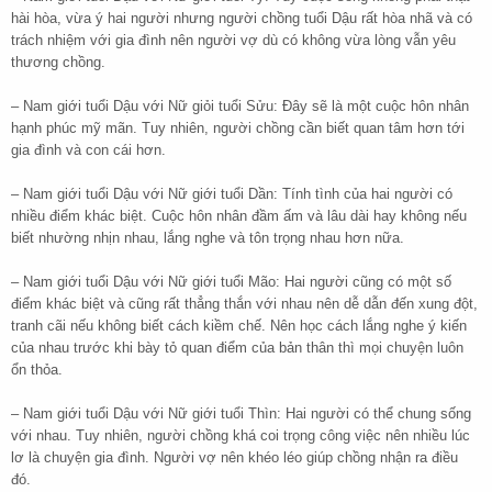
hài hòa, vừa ý hai người nhưng người chồng tuổi Dậu rất hòa nhã và có
trách nhiệm với gia đình nên người vợ dù có không vừa lòng vẫn yêu
thương chồng.
– Nam giới tuổi Dậu với Nữ giỏi tuổi Sửu: Đây sẽ là một cuộc hôn nhân
hạnh phúc mỹ mãn. Tuy nhiên, người chồng cần biết quan tâm hơn tới
gia đình và con cái hơn.
– Nam giới tuổi Dậu với Nữ giới tuổi Dần: Tính tình của hai người có
nhiều điểm khác biệt. Cuộc hôn nhân đầm ấm và lâu dài hay không nếu
biết nhường nhịn nhau, lắng nghe và tôn trọng nhau hơn nữa.
– Nam giới tuổi Dậu với Nữ giới tuổi Mão: Hai người cũng có một số
điểm khác biệt và cũng rất thẳng thắn với nhau nên dễ dẫn đến xung đột,
tranh cãi nếu không biết cách kiềm chế. Nên học cách lắng nghe ý kiến
của nhau trước khi bày tỏ quan điểm của bản thân thì mọi chuyện luôn
ổn thỏa.
– Nam giới tuổi Dậu với Nữ giới tuổi Thìn: Hai người có thể chung sống
với nhau. Tuy nhiên, người chồng khá coi trọng công việc nên nhiều lúc
lơ là chuyện gia đình. Người vợ nên khéo léo giúp chồng nhận ra điều
đó.