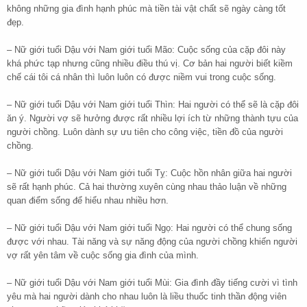
không những gia đình hạnh phúc mà tiền tài vật chất sẽ ngày càng tốt
đẹp.
– Nữ giới tuổi Dậu với Nam giới tuổi Mão: Cuộc sống của cặp đôi này
khá phức tạp nhưng cũng nhiều điều thú vị. Cơ bản hai người biết kiềm
chế cái tôi cá nhân thì luôn luôn có được niềm vui trong cuộc sống.
– Nữ giới tuổi Dậu với Nam giới tuổi Thìn: Hai người có thể sẽ là cặp đôi
ăn ý. Người vợ sẽ hưởng được rất nhiều lợi ích từ những thành tựu của
người chồng. Luôn dành sự ưu tiên cho công việc, tiền đồ của người
chồng.
– Nữ giới tuổi Dậu với Nam giới tuổi Tỵ: Cuộc hồn nhân giữa hai người
sẽ rất hạnh phúc. Cả hai thường xuyên cùng nhau thảo luận về những
quan điểm sống để hiểu nhau nhiều hơn.
– Nữ giới tuổi Dậu với Nam giới tuổi Ngọ: Hai người có thể chung sống
được với nhau. Tài năng và sự năng động của người chồng khiến người
vợ rất yên tâm về cuộc sống gia đình của mình.
– Nữ giới tuổi Dậu với Nam giới tuổi Mùi: Gia đình đầy tiếng cười vì tình
yêu mà hai người dành cho nhau luôn là liều thuốc tinh thần động viên