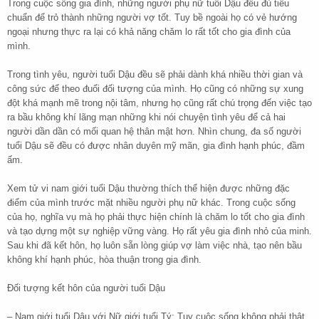
Trong cuộc sống gia đình, những người phụ nữ tuổi Dậu đều đủ tiêu
chuẩn để trỏ thành những người vợ tốt. Tuy bề ngoài họ có vẻ hướng
ngoại nhưng thực ra lại có khả năng chăm lo rất tốt cho gia đình của
mình.
Trong tình yêu, người tuổi Dậu đều sẽ phải dành khá nhiều thời gian và
công sức để theo đuổi đối tượng của mình. Họ cũng có những sự xung
đột khá mạnh mẽ trong nội tâm, nhưng họ cũng rất chú trọng đến việc tạo
ra bầu không khí lãng mạn những khi nói chuyện tình yêu để cả hai
người dần dần có mối quan hệ thân mật hơn. Nhìn chung, đa số người
tuổi Dậu sẽ đều có được nhân duyên mỹ mãn, gia đình hạnh phúc, đầm
ấm.
Xem tử vi nam giới tuổi Dậu thường thích thể hiện được những đặc
điểm của mình trước mặt nhiều người phụ nữ khác. Trong cuộc sống
của họ, nghĩa vụ mà họ phải thực hiện chính là chăm lo tốt cho gia đình
và tạo dựng một sự nghiệp vững vàng. Họ rất yêu gia đình nhỏ của minh.
Sau khi đã kết hôn, họ luôn sẵn lòng giúp vợ làm việc nhà, tạo nên bầu
không khí hạnh phúc, hòa thuận trong gia đình.
Đối tượng kết hôn của người tuổi Dậu
– Nam giới tuổi Dậu với Nữ giới tuổi Tý: Tuy cuộc sống không phải thật