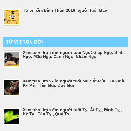
Tử vi năm Bính Thân 2016 người tuổi Mão
TỬ VI TRỌN ĐỜI
Xem tử vi trọn đời người tuổi Ngọ: Giáp Ngọ, Bính
Ngọ, Mậu Ngọ, Canh Ngọ, Nhâm Ngọ
Xem tử vi trọn đời người tuổi Mùi: Ất Mùi, Đinh Mùi,
Kỷ Mùi, Tân Mùi, Quý Mùi
Xem tử vi trọn đời người tuổi Tỵ: Ất Tỵ , Đinh Tỵ ,
Kỷ Tỵ , Tân Tỵ , Quý Tỵ