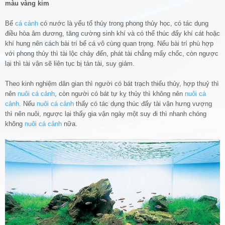
màu vàng kim
Bể
cá cảnh
có nước là yếu tố thủy trong phong thủy học, có tác dụng
điều hòa âm dương, tăng cường sinh khí và có thể thúc đẩy khí cát hoặc
khí hung nên cách bài trí bể cá vô cùng quan trọng. Nếu bài trí phù hợp
với phong thủy thì tài lộc chảy đến, phát tài chẳng mấy chốc, còn ngược
lại thì tài vận sẽ liên tục bị tán tài, suy giảm.
Theo kinh nghiệm dân gian thì người có bát trạch thiếu thủy, hợp thuỷ thì
nên
nuôi cá cảnh
, còn người có bát tự kỵ thủy thì không nên
nuôi cá
cảnh
. Nếu
nuôi cá cảnh
thấy có tác dụng thúc đẩy tài vận hưng vượng
thì nên nuôi, ngược lại thấy gia vận ngày một suy đi thì nhanh chóng
không
nuôi cá cảnh
nữa.