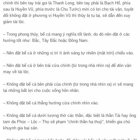
chính thì bên tay trái gọi là Thanh Long, bên tay phải là Bạch Hổ, phía
sau là Huyền Vũ, phía trước là Chu Tước) mới có lợi cho tài vận, tuyệt
đối không đặt ở phương vị Huyền Vũ thì thủy bị tụ lại, sẽ dẫn đến suy
giảm tài lộc.
– Trong phong thủy, bể cá mang ý nghĩa tốt lành, do đó nên đặt ở các
hướng tốt như: Bắc, Tây Bắc hoặc Đông Nam.
– Nên đặt bể cá ở những vị trí ít ánh sáng tự nhiên (mặt trời) chiếu vào.
– Nên đặt bể cá ở bên trái cửa chính (từ trong nhà nhìn ra) để đón vận
may về tài lộc.
– Không đặt bể cá bên phải của chính (từ trong nhà nhìn ra) vì sẽ mang
lại những bất lợi cho cuộc sống hôn nhân.
– Không đặt bể cá thẳng hướng cửa chính nhìn vào.
– Không đặt bể cá dưới tượng thờ các thần, đặc biệt là thần Tài hay ông
tam đa Phúc – Lộc – Thọ sẽ phạm “chính thần hạ thuỷ”, khiến gia chủ
khuynh gia bại sản.