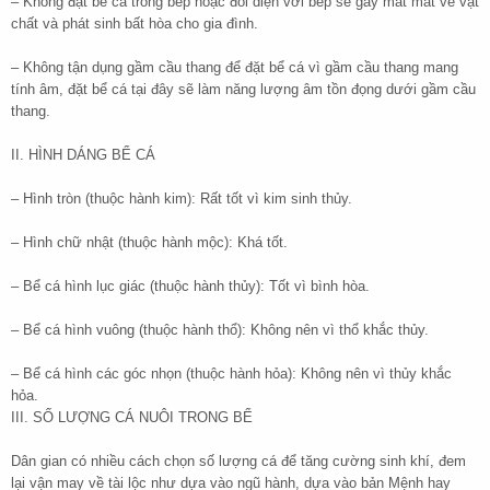
– Không đặt bể cá trong bếp hoặc đối diện với bếp sẽ gây mất mát về vật
chất và phát sinh bất hòa cho gia đình.
– Không tận dụng gầm cầu thang để đặt bể cá vì gầm cầu thang mang
tính âm, đặt bể cá tại đây sẽ làm năng lượng âm tồn đọng dưới gầm cầu
thang.
II. HÌNH DÁNG BỂ CÁ
– Hình tròn (thuộc hành kim): Rất tốt vì kim sinh thủy.
– Hình chữ nhật (thuộc hành mộc): Khá tốt.
– Bể cá hình lục giác (thuộc hành thủy): Tốt vì bình hòa.
– Bể cá hình vuông (thuộc hành thổ): Không nên vì thổ khắc thủy.
– Bể cá hình các góc nhọn (thuộc hành hỏa): Không nên vì thủy khắc
hỏa.
III. SỐ LƯỢNG CÁ NUÔI TRONG BỂ
Dân gian có nhiều cách chọn số lượng cá để tăng cường sinh khí, đem
lại vận may về tài lộc như dựa vào ngũ hành, dựa vào bản Mệnh hay