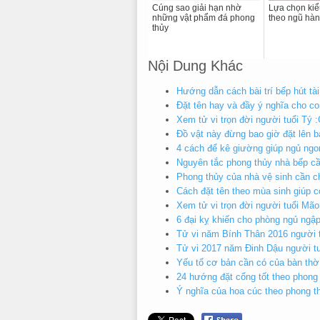
Cúng sao giải hạn nhờ
Lựa chọn kiể
những vật phẩm đá phong
theo ngũ hà
thủy
Nội Dung Khác
Hướng dẫn cách bài trí bếp hút tà
Đặt tên hay và đầy ý nghĩa cho co
Xem tử vi trọn đời người tuổi Tý 
Đồ vật này đừng bao giờ đặt lên b
4 cách để kê giường giúp ngủ ngo
Nguyên tắc phong thủy nhà bếp c
Phong thủy của nhà vệ sinh cần c
Cách đặt tên theo mùa sinh giúp co
Xem tử vi trọn đời người tuổi Mã
6 đại kỵ khiến cho phòng ngủ ngập
Tử vi năm Bính Thân 2016 người 
Tử vi 2017 năm Đinh Dậu người t
Yếu tố cơ bản cần có của bàn thờ 
24 hướng đặt cổng tốt theo phong
Ý nghĩa của hoa cúc theo phong t