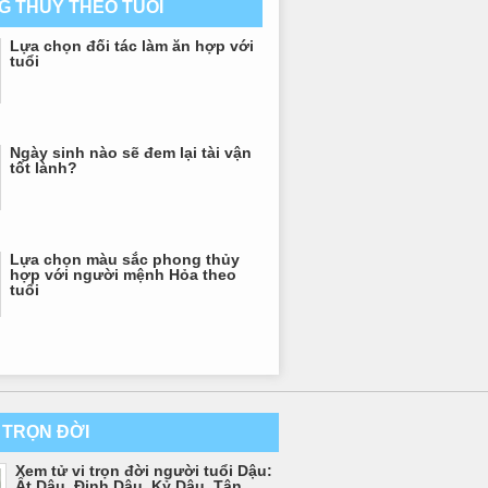
G THỦY THEO TUỔI
Lựa chọn đối tác làm ăn hợp với
tuổi
Ngày sinh nào sẽ đem lại tài vận
tốt lành?
Lựa chọn màu sắc phong thủy
hợp với người mệnh Hỏa theo
tuổi
I TRỌN ĐỜI
Xem tử vi trọn đời người tuổi Dậu:
Ất Dậu, Đinh Dậu, Kỷ Dậu, Tân