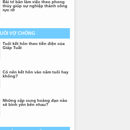
Bài trí bàn làm việc theo phong
thủy giúp sự nghiệp thành công
rực rỡ
TUỔI VỢ CHỒNG
Tuổi kết hôn theo tiền điện của
Giáp Tuất
Có nên kết hôn vào năm tuổi hay
không?
Những cặp cung hoàng đạo nào
sẽ bình yên bên nhau?