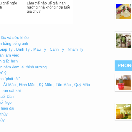
u ghế ngồi
Làm thế nào để giải hạn
nh
hướng nhà không hợp tuổi
gia chủ?
i lộc và sức khỏe
n bằng tiếng anh
:Giáp Tý , Bính Tý , Mậu Tý , Canh Tý , Nhâm Tý
àn làm việc
n giấc hơn
PHON
ần nắm đem lại thịnh vượng
hú ý
n “phát tài”
o : Ất Mão , Đinh Mão , Kỷ Mão , Tân Mão , Quý Mão
 tràn sát khí
tuổi Dần
uổi Ngọ
hiện đại
 thủy
hủy