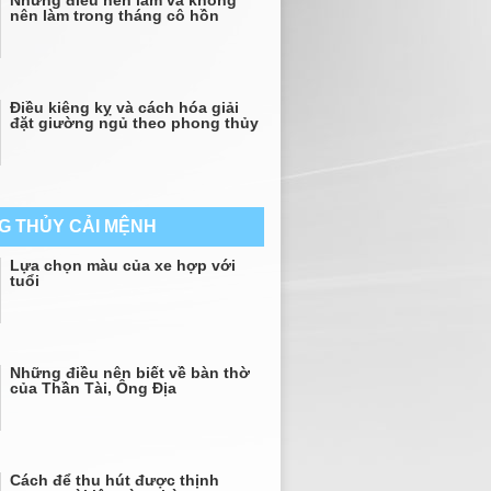
Những điều nên làm và không
nên làm trong tháng cô hồn
Điều kiêng kỵ và cách hóa giải
đặt giường ngủ theo phong thủy
G THỦY CẢI MỆNH
Lựa chọn màu của xe hợp với
tuổi
Những điều nên biết về bàn thờ
của Thần Tài, Ông Địa
Cách để thu hút được thịnh