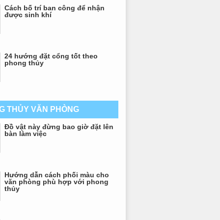
Cách bố trí ban công để nhận
được sinh khí
24 hướng đặt cổng tốt theo
phong thủy
G THỦY VĂN PHÒNG
Đồ vật này đừng bao giờ đặt lên
bàn làm việc
Hướng dẫn cách phối màu cho
văn phòng phù hợp với phong
thủy