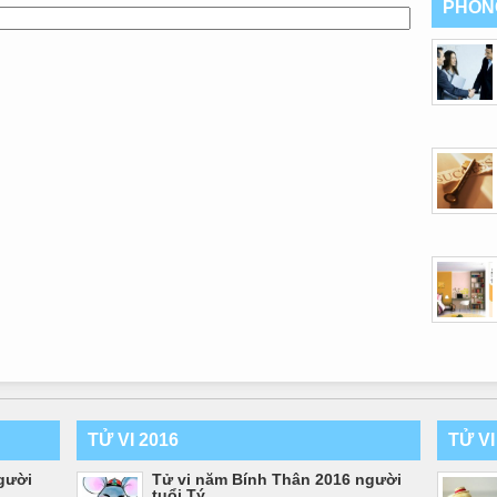
PHON
TỬ VI 2016
TỬ V
gười
Tử vi năm Bính Thân 2016 người
tuổi Tý