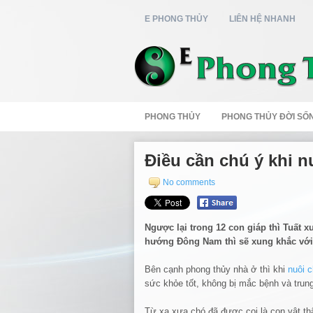
E PHONG THỦY
LIÊN HỆ NHANH
PHONG THỦY
PHONG THỦY ĐỜI SỐ
Điều cần chú ý khi 
No comments
Ngược lại trong 12 con giáp thì Tuất 
hướng Đông Nam thì sẽ xung khắc với c
Bên cạnh phong thủy nhà ở thì khi
nuôi 
sức khỏe tốt, không bị mắc bệnh và trung
Từ xa xưa chó đã được coi là con vật th