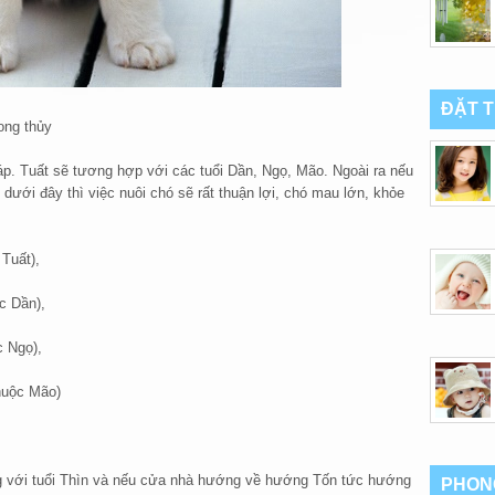
ĐẶT 
ong thủy
iáp. Tuất sẽ tương hợp với các tuổi Dần, Ngọ, Mão. Ngoài ra nếu
ưới đây thì việc nuôi chó sẽ rất thuận lợi, chó mau lớn, khỏe
Tuất),
c Dần),
 Ngọ),
huộc Mão)
ung với tuổi Thìn và nếu cửa nhà hướng về hướng Tốn tức hướng
PHON