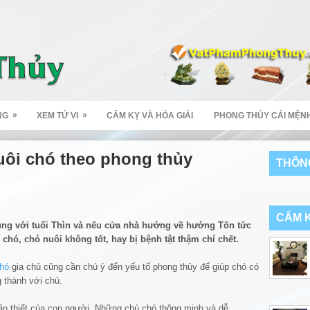
»
»
NG
XEM TỬ VI
CẤM KỴ VÀ HÓA GIẢI
PHONG THỦY CẢI MỆN
nuôi chó theo phong thủy
THÔNG
CẤM K
xung với tuổi Thìn và nếu cửa nhà hướng về hướng Tốn tức
hó, chó nuôi không tốt, hay bị bệnh tật thậm chí chết.
chó
gia chủ cũng cần chú ý đến yếu tố phong thủy để giúp chó có
 thành với chủ.
ân thiết của con người. Những chú chó thông minh và dễ