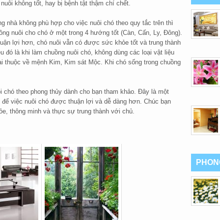
uôi không tốt, hay bị bệnh tật thậm chí chết.
 nhà không phù hợp cho việc nuôi chó theo quy tắc trên thì
ng nuôi cho chó ở một trong 4 hướng tốt (Càn, Cấn, Ly, Đông).
huận lợi hơn, chó nuôi vẫn có được sức khỏe tốt và trung thành
u đó là khi làm chuồng nuôi chó, không dùng các loại vật liệu
loại thuộc về mệnh Kim, Kim sát Mộc. Khi chó sống trong chuồng
uôi chó theo phong thủy dành cho bạn tham khảo. Đây là một
 để việc nuôi chó được thuận lợi và dễ dàng hơn. Chúc bạn
, thông minh và thực sự trung thành với chủ.
PHON