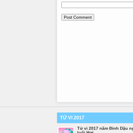
TỬ VI 2017
Tử vi 2017 năm Đinh Dậu n
tuổi Hợi