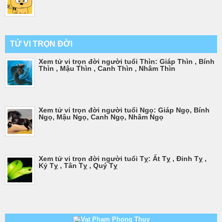
TỬ VI TRỌN ĐỜI
Xem tử vi trọn đời người tuổi Thìn: Giáp Thìn , Bính
Thìn , Mậu Thìn , Canh Thìn , Nhâm Thìn
Xem tử vi trọn đời người tuổi Ngọ: Giáp Ngọ, Bính
Ngọ, Mậu Ngọ, Canh Ngọ, Nhâm Ngọ
Xem tử vi trọn đời người tuổi Tỵ: Ất Tỵ , Đinh Tỵ ,
Kỷ Tỵ , Tân Tỵ , Quý Tỵ